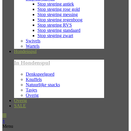
Stop stegring antiek
Stop stegring rose gold
Stop stegring messing
Stop stegring regenboog
Stop stegring RVS
Stop stegring standaard
Stop stegring zwart
Swivels
Wartels
Hondenspul
In Hondenspul
Denkspeelgoed
Knuffels
Natuurlijke snacks
Tasjes
Overig
Overig
SALE
×
Menu