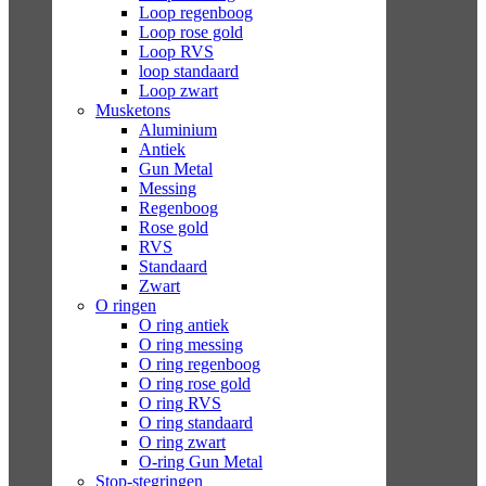
Loop regenboog
Loop rose gold
Loop RVS
loop standaard
Loop zwart
Musketons
Aluminium
Antiek
Gun Metal
Messing
Regenboog
Rose gold
RVS
Standaard
Zwart
O ringen
O ring antiek
O ring messing
O ring regenboog
O ring rose gold
O ring RVS
O ring standaard
O ring zwart
O-ring Gun Metal
Stop-stegringen