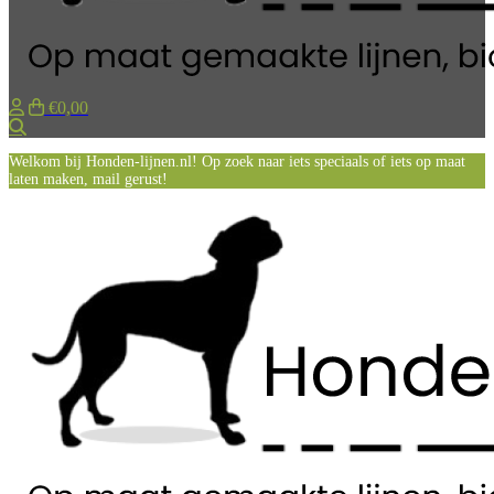
€0,00
Zoeken
Welkom bij Honden-lijnen.nl! Op zoek naar iets speciaals of iets op maat
laten maken, mail gerust!