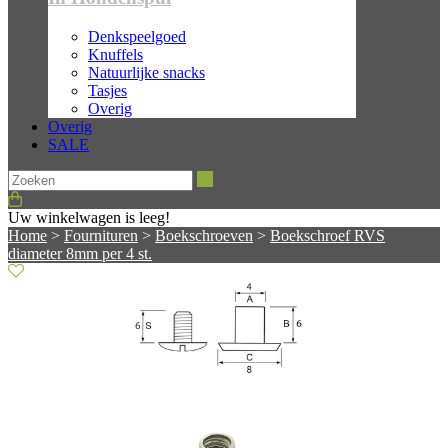
Denkspeelgoed
Knuffels
Natuurlijke snacks
Tasjes
Overig
Overig
SALE
Zoeken
Uw winkelwagen is leeg!
Home
>
Fournituren
>
Boekschroeven
>
Boekschroef RVS
diameter 8mm per 4 st.