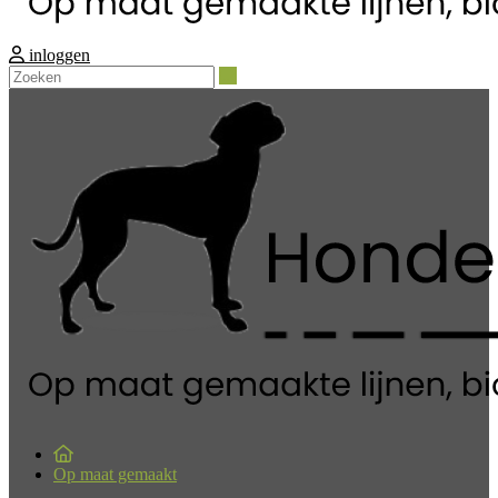
inloggen
Zoeken
Op maat gemaakt