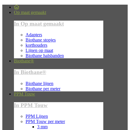
Op maat gemaakt
In Op maat gemaakt
Adapters
Biothane stopjes
korthouders
Lijnen op maat
Biothane halsbanden
Biothane®
In Biothane®
Biothane lijnen
Biothane per meter
PPM Touw
In PPM Touw
PPM Lijnen
PPM Touw per meter
3 mm