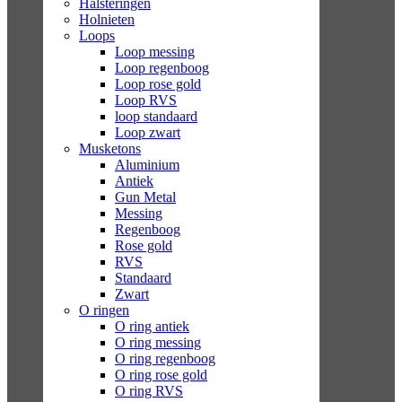
Halsteringen
Holnieten
Loops
Loop messing
Loop regenboog
Loop rose gold
Loop RVS
loop standaard
Loop zwart
Musketons
Aluminium
Antiek
Gun Metal
Messing
Regenboog
Rose gold
RVS
Standaard
Zwart
O ringen
O ring antiek
O ring messing
O ring regenboog
O ring rose gold
O ring RVS