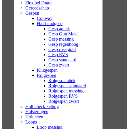
Flexibel Foam
Gereedschap
Gespen
Conway
Halsbandgesp
Gesp antiek
Gesp Gun Metal
Gesp messing
Gesp regenboog
Gesp rose gold
Gesp RVS
Gesp standaard
Gesp zwart
Klikgespen
Rolgespen
Rolgesp antiek
Rolgespen standaard
Rolgespen messing
Rolgespen RVS
Rolgespen zwart
Half check ketting
Halsteringen
Holnieten
Loops
Loop messing