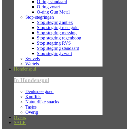
O ring standaard
O ring zwart
O-ring Gun Metal
Stop-stegringen
Stop stegring antiek
Stop stegring rose gold
Stop stegring messing
Stop stegring regenboog
Stop stegring RVS
Stop stegring standaard
Stop stegring zwart
Swivels
Wartels
Hondenspul
In Hondenspul
Denkspeelgoed
Knuffels
Natuurlijke snacks
Tasjes
Overig
Overig
SALE