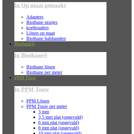
In Op maat gemaakt
Adapters
Biothane stopjes
korthouders
Lijnen op maat
Biothane halsbanden
Biothane®
In Biothane®
Biothane lijnen
Biothane per meter
PPM Touw
In PPM Touw
PPM Lijnen
PPM Touw per meter
3 mm
3,5 mm plat (ongevuld)
6 mm plat (ongevuld)
8 mm plat (ongevuld)
10 mm plat (ongevuld)