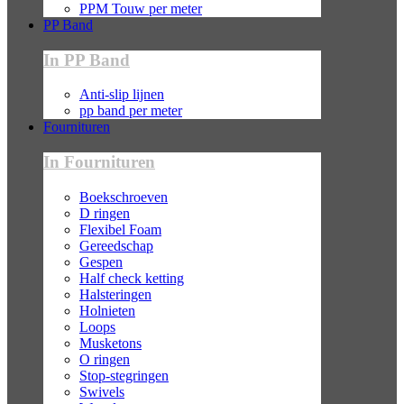
PPM Touw per meter
PP Band
In PP Band
Anti-slip lijnen
pp band per meter
Fournituren
In Fournituren
Boekschroeven
D ringen
Flexibel Foam
Gereedschap
Gespen
Half check ketting
Halsteringen
Holnieten
Loops
Musketons
O ringen
Stop-stegringen
Swivels