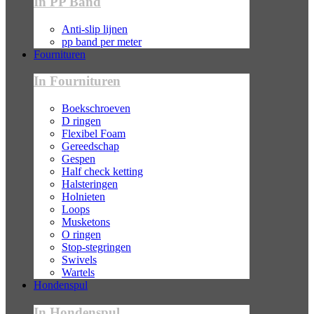
In PP Band
Anti-slip lijnen
pp band per meter
Fournituren
In Fournituren
Boekschroeven
D ringen
Flexibel Foam
Gereedschap
Gespen
Half check ketting
Halsteringen
Holnieten
Loops
Musketons
O ringen
Stop-stegringen
Swivels
Wartels
Hondenspul
In Hondenspul