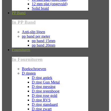
12 mm plat (ongevuld)
Solid braid
PP Band
In PP Band
Anti-slip lijnen
pp band per meter
pp band 15mm
pp band 20mm
Fournituren
In Fournituren
Boekschroeven
D ringen
D ring antiek
D ring Gun Metal
D ring messing
D ring regenboog
D ring rose gold
D ring RVS
D ring standaard
D ring zwart