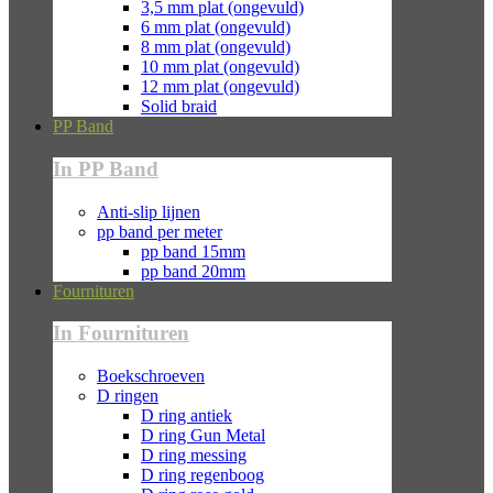
3,5 mm plat (ongevuld)
6 mm plat (ongevuld)
8 mm plat (ongevuld)
10 mm plat (ongevuld)
12 mm plat (ongevuld)
Solid braid
PP Band
In PP Band
Anti-slip lijnen
pp band per meter
pp band 15mm
pp band 20mm
Fournituren
In Fournituren
Boekschroeven
D ringen
D ring antiek
D ring Gun Metal
D ring messing
D ring regenboog