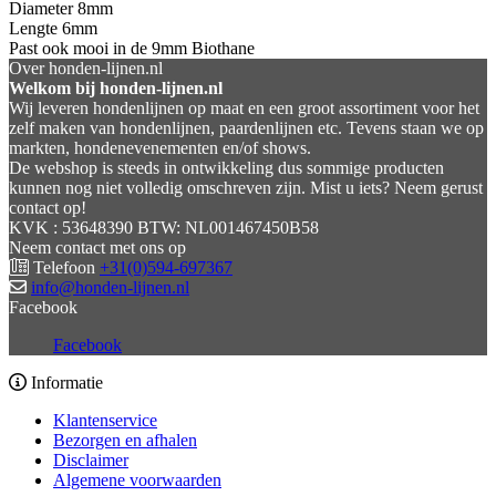
Diameter 8mm
Lengte 6mm
Past ook mooi in de 9mm Biothane
Over honden-lijnen.nl
Welkom bij honden-lijnen.nl
Wij leveren hondenlijnen op maat en een groot assortiment voor het
zelf maken van hondenlijnen, paardenlijnen etc. Tevens staan we op
markten, hondenevenementen en/of shows.
De webshop is steeds in ontwikkeling dus sommige producten
kunnen nog niet volledig omschreven zijn. Mist u iets? Neem gerust
contact op!
KVK : 53648390 BTW: NL001467450B58
Neem contact met ons op
Telefoon
+31(0)594-697367
info@honden-lijnen.nl
Facebook
Facebook
Informatie
Klantenservice
Bezorgen en afhalen
Disclaimer
Algemene voorwaarden