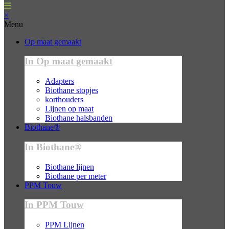
×
Menu
Op maat gemaakt
In Op maat gemaakt
Adapters
Biothane stopjes
korthouders
Lijnen op maat
Biothane halsbanden
Biothane®
In Biothane®
Biothane lijnen
Biothane per meter
PPM Touw
In PPM Touw
PPM Lijnen