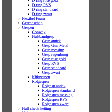
D ring rose gold
D ring RVS
D ring standaard
D ring zwart
Flexibel Foam
Gereedschap
Gespen
Conway
Halsbandgesp
Gesp antiek
Gesp Gun Metal
Gesp messing
Gesp regenboog
Gesp rose gold
Gesp RVS
Gesp standaard
Gesp zwart
Klikgespen
Rolgespen
Rolgesp antiek
Rolgespen standaard
Rolgespen messing
Rolgespen RVS
Rolgespen zwart
Half check ketting