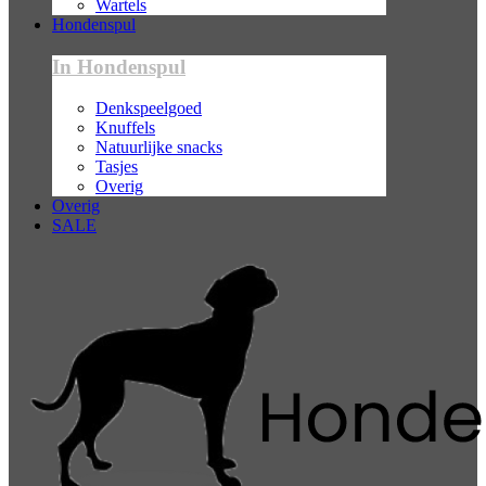
Wartels
Hondenspul
In Hondenspul
Denkspeelgoed
Knuffels
Natuurlijke snacks
Tasjes
Overig
Overig
SALE