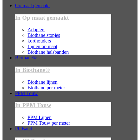
Op maat gemaakt
In Op maat gemaakt
Adapters
Biothane stopjes
korthouders
Lijnen op maat
Biothane halsbanden
Biothane®
In Biothane®
Biothane lijnen
Biothane per meter
PPM Touw
In PPM Touw
PPM Lijnen
PPM Touw per meter
PP Band