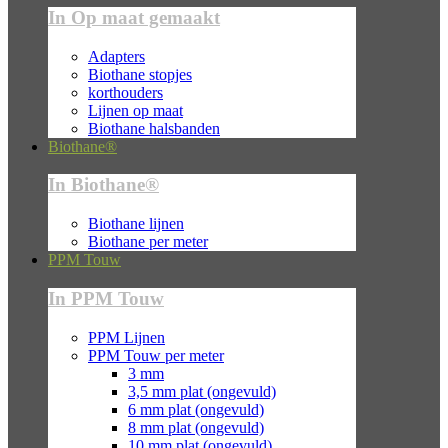
In Op maat gemaakt
Adapters
Biothane stopjes
korthouders
Lijnen op maat
Biothane halsbanden
Biothane®
In Biothane®
Biothane lijnen
Biothane per meter
PPM Touw
In PPM Touw
PPM Lijnen
PPM Touw per meter
3 mm
3,5 mm plat (ongevuld)
6 mm plat (ongevuld)
8 mm plat (ongevuld)
10 mm plat (ongevuld)