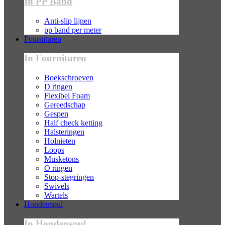
In PP Band
Anti-slip lijnen
pp band per meter
Fournituren
In Fournituren
Boekschroeven
D ringen
Flexibel Foam
Gereedschap
Gespen
Half check ketting
Halsteringen
Holnieten
Loops
Musketons
O ringen
Stop-stegringen
Swivels
Wartels
Hondenspul
In Hondenspul