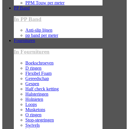
PPM Touw per meter
PP Band
In PP Band
Anti-slip lijnen
pp band per meter
Fournituren
In Fournituren
Boekschroeven
D ringen
Flexibel Foam
Gereedschap
Gespen
Half check ketting
Halsteringen
Holnieten
Loops
Musketons
O ringen
Stop-stegringen
Swivels