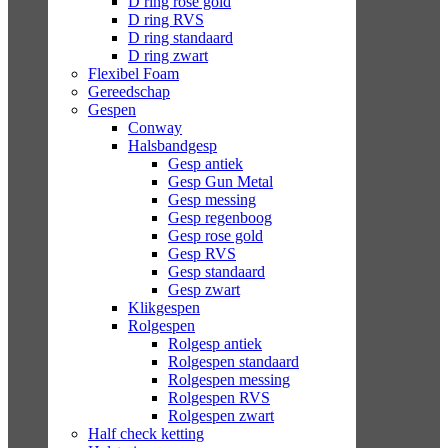
D ring rose gold
D ring RVS
D ring standaard
D ring zwart
Flexibel Foam
Gereedschap
Gespen
Conway
Halsbandgesp
Gesp antiek
Gesp Gun Metal
Gesp messing
Gesp regenboog
Gesp rose gold
Gesp RVS
Gesp standaard
Gesp zwart
Klikgespen
Rolgespen
Rolgesp antiek
Rolgespen standaard
Rolgespen messing
Rolgespen RVS
Rolgespen zwart
Half check ketting