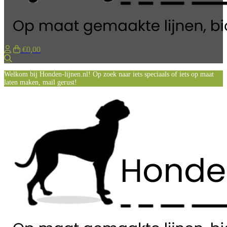
€0,00
Zoeken
Welkom bij Honden-lijnen.nl! Op zoek naar iets speciaals of iets op maat
laten maken, mail gerust!