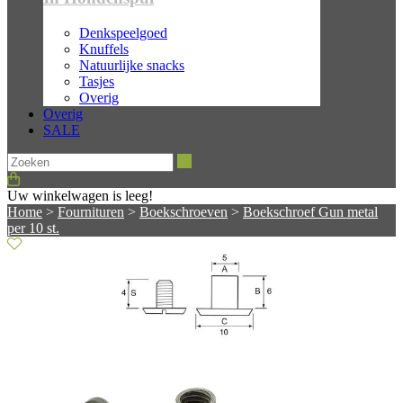
Denkspeelgoed
Knuffels
Natuurlijke snacks
Tasjes
Overig
Overig
SALE
Zoeken
Uw winkelwagen is leeg!
Home
>
Fournituren
>
Boekschroeven
>
Boekschroef Gun metal
per 10 st.