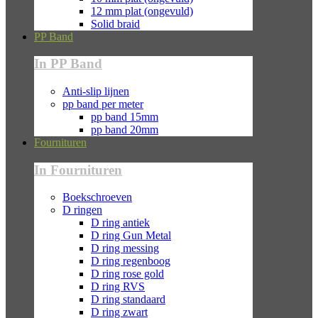
12 mm plat (ongevuld)
Solid braid
PP Band
In PP Band
Anti-slip lijnen
pp band per meter
pp band 15mm
pp band 20mm
Fournituren
In Fournituren
Boekschroeven
D ringen
D ring antiek
D ring Gun Metal
D ring messing
D ring regenboog
D ring rose gold
D ring RVS
D ring standaard
D ring zwart