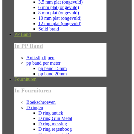
3,5 mm plat (ongevuld)
6 mm plat (ongevuld)
8 mm plat (ongevuld)
10 mm plat (ongevuld)
12 mm plat (ongevuld)
Solid braid
PP Band
In PP Band
Anti-slip lijnen
pp band per meter
pp band 15mm
pp band 20mm
Fournituren
In Fournituren
Boekschroeven
D ringen
D ring antiek
D ring Gun Metal
D ring messing
D ring regenboog