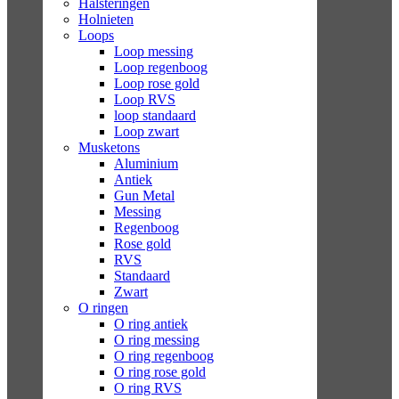
Halsteringen
Holnieten
Loops
Loop messing
Loop regenboog
Loop rose gold
Loop RVS
loop standaard
Loop zwart
Musketons
Aluminium
Antiek
Gun Metal
Messing
Regenboog
Rose gold
RVS
Standaard
Zwart
O ringen
O ring antiek
O ring messing
O ring regenboog
O ring rose gold
O ring RVS