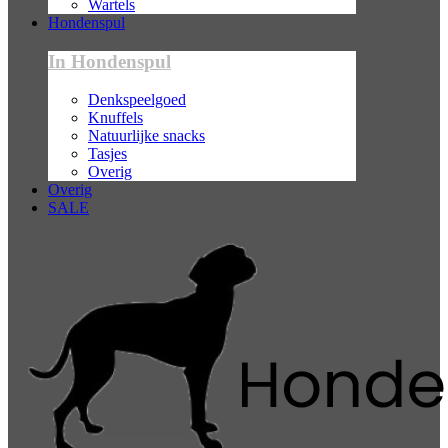
Wartels
Hondenspul
In Hondenspul
Denkspeelgoed
Knuffels
Natuurlijke snacks
Tasjes
Overig
Overig
SALE