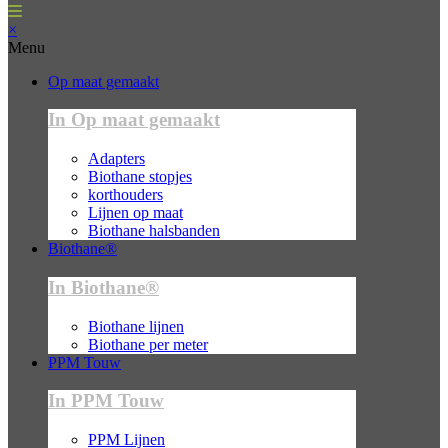
×
Menu
Op maat gemaakt
In Op maat gemaakt
Adapters
Biothane stopjes
korthouders
Lijnen op maat
Biothane halsbanden
Biothane®
In Biothane®
Biothane lijnen
Biothane per meter
PPM Touw
In PPM Touw
PPM Lijnen