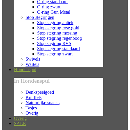
O ring standaard
O ring zwart
O-ring Gun Metal
Stop-stegringen
Stop stegring antiek
Stop stegring rose gold
Stop stegring messing
Stop stegring regenboog
Stop stegring RVS
Stop stegring standaard
Stop stegring zwart
Swivels
Wartels
Hondenspul
In Hondenspul
Denkspeelgoed
Knuffels
Natuurlijke snacks
Tasjes
Overig
Overig
SALE