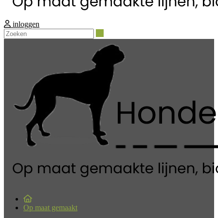
inloggen
Zoeken
Op maat gemaakt