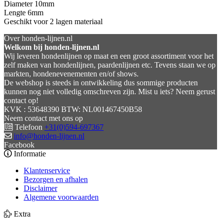
Diameter 10mm
Lengte 6mm
Geschikt voor 2 lagen materiaal
Over honden-lijnen.nl
Welkom bij honden-lijnen.nl
Wij leveren hondenlijnen op maat en een groot assortiment voor het
zelf maken van hondenlijnen, paardenlijnen etc. Tevens staan we op
markten, hondenevenementen en/of shows.
De webshop is steeds in ontwikkeling dus sommige producten
kunnen nog niet volledig omschreven zijn. Mist u iets? Neem gerust
contact op!
KVK : 53648390 BTW: NL001467450B58
Neem contact met ons op
Telefoon
+31(0)594-697367
info@honden-lijnen.nl
Facebook
Informatie
Klantenservice
Bezorgen en afhalen
Disclaimer
Algemene voorwaarden
Extra