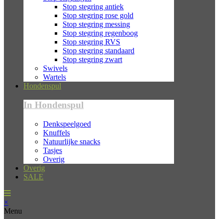
Stop stegring antiek
Stop stegring rose gold
Stop stegring messing
Stop stegring regenboog
Stop stegring RVS
Stop stegring standaard
Stop stegring zwart
Swivels
Wartels
Hondenspul
In Hondenspul
Denkspeelgoed
Knuffels
Natuurlijke snacks
Tasjes
Overig
Overig
SALE
×
Menu