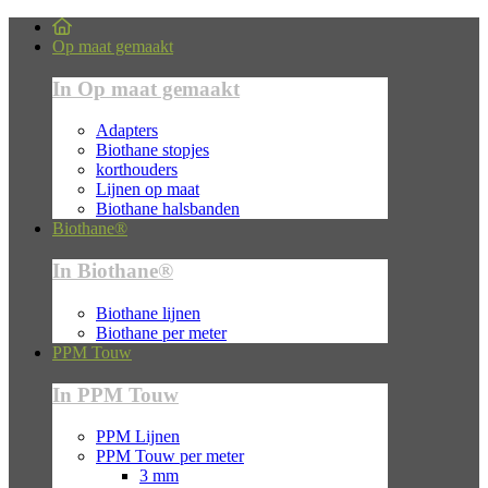
Op maat gemaakt
In Op maat gemaakt
Adapters
Biothane stopjes
korthouders
Lijnen op maat
Biothane halsbanden
Biothane®
In Biothane®
Biothane lijnen
Biothane per meter
PPM Touw
In PPM Touw
PPM Lijnen
PPM Touw per meter
3 mm