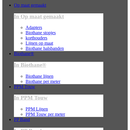
Op maat gemaakt
In Op maat gemaakt
Adapters
Biothane stopjes
korthouders
Lijnen op maat
Biothane halsbanden
Biothane®
In Biothane®
Biothane lijnen
Biothane per meter
PPM Touw
In PPM Touw
PPM Lijnen
PPM Touw per meter
PP Band