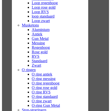
Loop regenboog
Loop rose gold
Loop RVS
loop standaard
Loop zwart
Musketons
Aluminium
Antiek
Gun Metal
Messing
Regenboog
Rose gold
RVS
Standaard
Zwart
O ringen
O ring antiek
O ring messing
O ring regenboog
O ring rose gold
O ring RVS
O ring standaard
O ring zwart
O-ring Gun Metal
Stop-stegringen