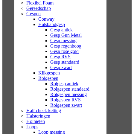
Flexibel Foam
Gereedschap
Gespen
Conway
Halsbandgesp
Gesp antiek
Gesp Gun Metal
Gesp messing
Gesp regenboog
Gesp rose gold
Gesp RVS
Gesp standaard
Gesp zwart
Klikgespen
Rolgespen
Rolgesp antiek
Rolgespen standaard
Rolgespen messing
Rolgespen RVS
Rolgespen zwart
Half check ketting
Halsteringen
Holnieten
Loops
Loop messing