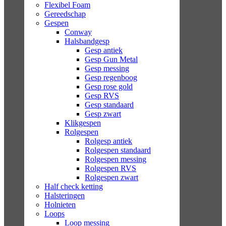
Flexibel Foam
Gereedschap
Gespen
Conway
Halsbandgesp
Gesp antiek
Gesp Gun Metal
Gesp messing
Gesp regenboog
Gesp rose gold
Gesp RVS
Gesp standaard
Gesp zwart
Klikgespen
Rolgespen
Rolgesp antiek
Rolgespen standaard
Rolgespen messing
Rolgespen RVS
Rolgespen zwart
Half check ketting
Halsteringen
Holnieten
Loops
Loop messing