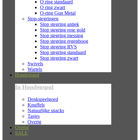
O ring standaard
O ring zwart
O-ring Gun Metal
Stop-stegringen
Stop stegring antiek
Stop stegring rose gold
Stop stegring messing
Stop stegring regenboog
Stop stegring RVS
Stop stegring standaard
Stop stegring zwart
Swivels
Wartels
Hondenspul
In Hondenspul
Denkspeelgoed
Knuffels
Natuurlijke snacks
Tasjes
Overig
Overig
SALE