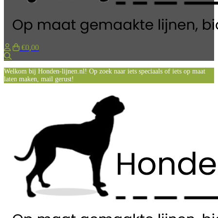
€0,00
Zoeken
Welkom bij Honden-lijnen.nl! Op zoek naar iets speciaals of iets op maat
laten maken, mail gerust!