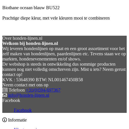
Biothane oceaan blauw BU522
Prachtige diepe kleur, met vele kleuren mooi te combineren
Over honden-lijnen.nl
Welkom bij honden-lijnen.nl
Wij leveren hondenlijnen op maat en een groot assortiment voor het
zelf maken van hondenlijnen, paardenlijnen etc. Tevens staan we op
markten, hondenevenementen en/of shows.
De webshop is steeds in ontwikkeling dus sommige producten
kunnen nog niet volledig omschreven zijn. Mist u iets? Neem gerust
contact op!
KVK : 53648390 BTW: NL001467450B58
Neem contact met ons op
Telefoon
+31(0)594-697367
info@honden-lijnen.nl
Facebook
Facebook
Informatie