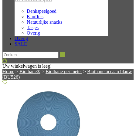
Denkspeelgoed
Knuffels
Natuurlijke snacks
Tasjes
Overig
Overig
SALE
Zoeken
Uw winkelwagen is leeg!
Home
>
Biothane®
>
Biothane per meter
>
Biothane oceaan blauw
(BU526)