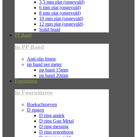
3,5 mm plat (ongevuld)
6 mm plat (ongevuld)
8 mm plat (ongevuld)
10 mm plat (ongevuld)
12 mm plat (ongevuld)
Solid braid
PP Band
In PP Band
Anti-slip lijnen
pp band per meter
pp band 15mm
pp band 20mm
Fournituren
In Fournituren
Boekschroeven
D ringen
D ring antiek
D ring Gun Metal
D ring messing
D ring regenboog