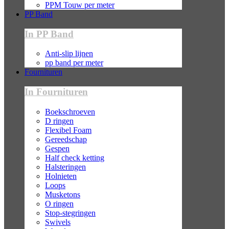
PPM Touw per meter
PP Band
In PP Band
Anti-slip lijnen
pp band per meter
Fournituren
In Fournituren
Boekschroeven
D ringen
Flexibel Foam
Gereedschap
Gespen
Half check ketting
Halsteringen
Holnieten
Loops
Musketons
O ringen
Stop-stegringen
Swivels