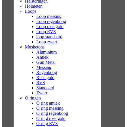
Halsteringen
Holnieten
Loops
Loop messing
Loop regenboog
Loop rose gold
Loop RVS
loop standaard
Loop zwart
Musketons
Aluminium
Antiek
Gun Metal
Messing
Regenboog
Rose gold
RVS
Standaard
Zwart
O ringen
O ring antiek
O ring messing
O ring regenboog
O ring rose gold
O ring RVS