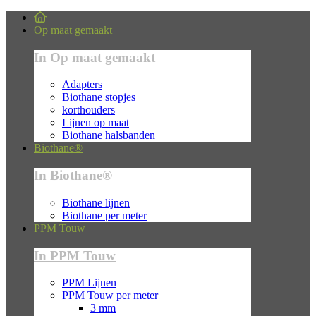
Op maat gemaakt
In Op maat gemaakt
Adapters
Biothane stopjes
korthouders
Lijnen op maat
Biothane halsbanden
Biothane®
In Biothane®
Biothane lijnen
Biothane per meter
PPM Touw
In PPM Touw
PPM Lijnen
PPM Touw per meter
3 mm