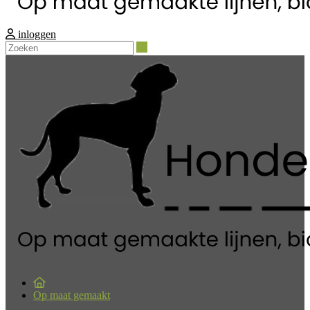
inloggen
Zoeken
Op maat gemaakt