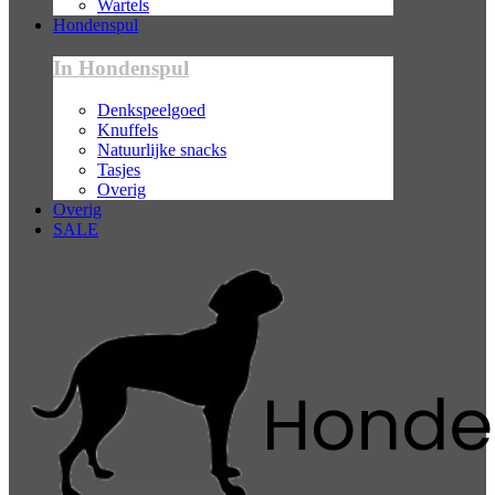
Wartels
Hondenspul
In Hondenspul
Denkspeelgoed
Knuffels
Natuurlijke snacks
Tasjes
Overig
Overig
SALE