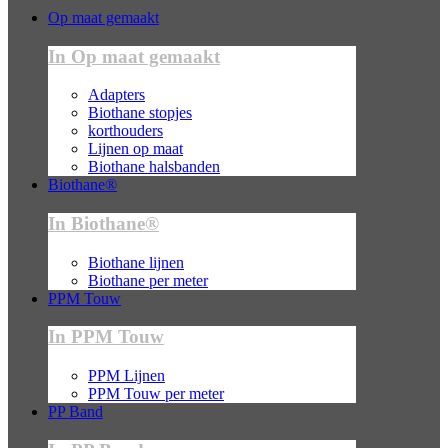
Op maat gemaakt
In Op maat gemaakt
Adapters
Biothane stopjes
korthouders
Lijnen op maat
Biothane halsbanden
Biothane®
In Biothane®
Biothane lijnen
Biothane per meter
PPM Touw
In PPM Touw
PPM Lijnen
PPM Touw per meter
PP Band