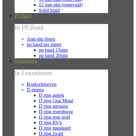
12 mm plat (ongevuld)
Solid braid
PP Band
In PP Band
Anti-slip lijnen
pp band per meter
pp band 15mm
pp band 20mm
Fournituren
In Fournituren
Boekschroeven
D ringen
D ring antiek
D ring Gun Metal
D ring messing
D ring regenboog
D ring rose gold
D ring RVS
D ring standaard
D ring zwart