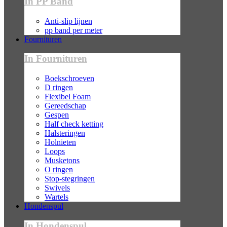
In PP Band
Anti-slip lijnen
pp band per meter
Fournituren
In Fournituren
Boekschroeven
D ringen
Flexibel Foam
Gereedschap
Gespen
Half check ketting
Halsteringen
Holnieten
Loops
Musketons
O ringen
Stop-stegringen
Swivels
Wartels
Hondenspul
In Hondenspul