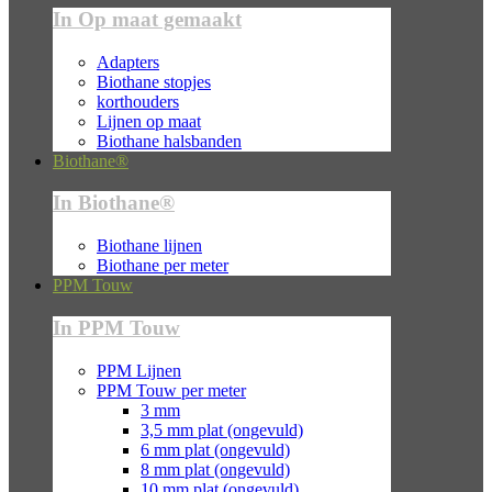
In Op maat gemaakt
Adapters
Biothane stopjes
korthouders
Lijnen op maat
Biothane halsbanden
Biothane®
In Biothane®
Biothane lijnen
Biothane per meter
PPM Touw
In PPM Touw
PPM Lijnen
PPM Touw per meter
3 mm
3,5 mm plat (ongevuld)
6 mm plat (ongevuld)
8 mm plat (ongevuld)
10 mm plat (ongevuld)