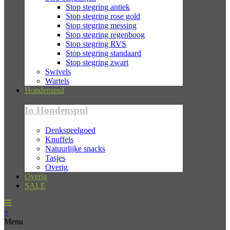
Stop stegring antiek
Stop stegring rose gold
Stop stegring messing
Stop stegring regenboog
Stop stegring RVS
Stop stegring standaard
Stop stegring zwart
Swivels
Wartels
Hondenspul
In Hondenspul
Denkspeelgoed
Knuffels
Natuurlijke snacks
Tasjes
Overig
Overig
SALE
×
Menu