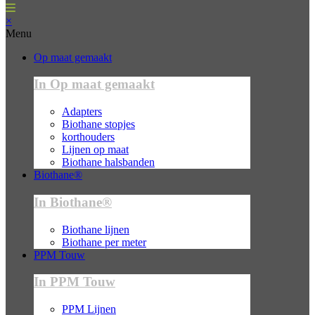
×
Menu
Op maat gemaakt
In Op maat gemaakt
Adapters
Biothane stopjes
korthouders
Lijnen op maat
Biothane halsbanden
Biothane®
In Biothane®
Biothane lijnen
Biothane per meter
PPM Touw
In PPM Touw
PPM Lijnen