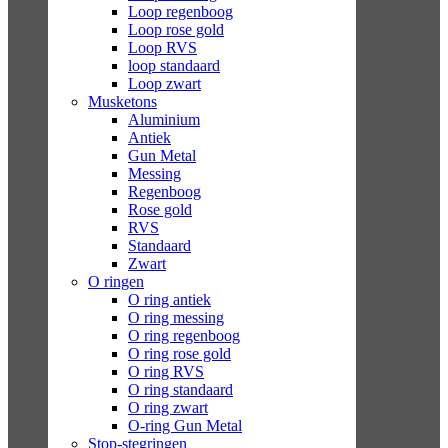
Loop regenboog
Loop rose gold
Loop RVS
loop standaard
Loop zwart
Musketons
Aluminium
Antiek
Gun Metal
Messing
Regenboog
Rose gold
RVS
Standaard
Zwart
O ringen
O ring antiek
O ring messing
O ring regenboog
O ring rose gold
O ring RVS
O ring standaard
O ring zwart
O-ring Gun Metal
Stop-stegringen