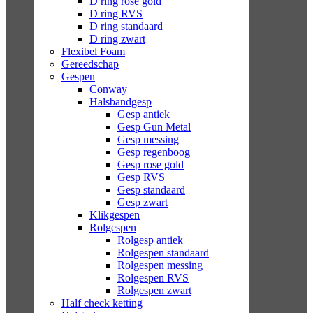
D ring rose gold
D ring RVS
D ring standaard
D ring zwart
Flexibel Foam
Gereedschap
Gespen
Conway
Halsbandgesp
Gesp antiek
Gesp Gun Metal
Gesp messing
Gesp regenboog
Gesp rose gold
Gesp RVS
Gesp standaard
Gesp zwart
Klikgespen
Rolgespen
Rolgesp antiek
Rolgespen standaard
Rolgespen messing
Rolgespen RVS
Rolgespen zwart
Half check ketting