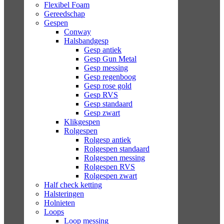
Flexibel Foam
Gereedschap
Gespen
Conway
Halsbandgesp
Gesp antiek
Gesp Gun Metal
Gesp messing
Gesp regenboog
Gesp rose gold
Gesp RVS
Gesp standaard
Gesp zwart
Klikgespen
Rolgespen
Rolgesp antiek
Rolgespen standaard
Rolgespen messing
Rolgespen RVS
Rolgespen zwart
Half check ketting
Halsteringen
Holnieten
Loops
Loop messing