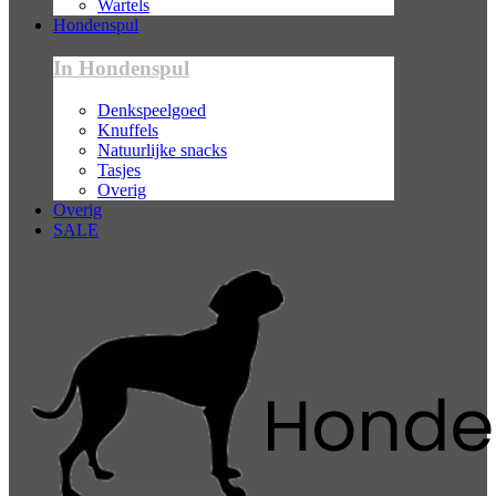
Wartels
Hondenspul
In Hondenspul
Denkspeelgoed
Knuffels
Natuurlijke snacks
Tasjes
Overig
Overig
SALE