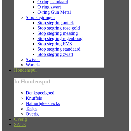
O ring standaard
O ring zwart
O-ring Gun Metal
Stop-stegringen
Stop stegring antiek
Stop stegring rose gold
Stop stegring messing
Stop stegring regenboog
Stop stegring RVS
Stop stegring standaard
Stop stegring zwart
Swivels
Wartels
Hondenspul
In Hondenspul
Denkspeelgoed
Knuffels
Natuurlijke snacks
Tasjes
Overig
Overig
SALE