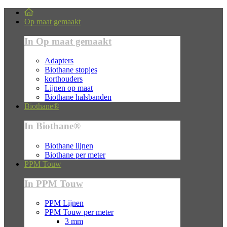
Op maat gemaakt
In Op maat gemaakt
Adapters
Biothane stopjes
korthouders
Lijnen op maat
Biothane halsbanden
Biothane®
In Biothane®
Biothane lijnen
Biothane per meter
PPM Touw
In PPM Touw
PPM Lijnen
PPM Touw per meter
3 mm