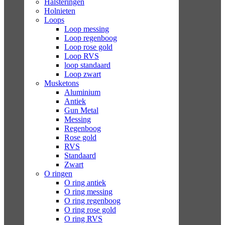
Halsteringen
Holnieten
Loops
Loop messing
Loop regenboog
Loop rose gold
Loop RVS
loop standaard
Loop zwart
Musketons
Aluminium
Antiek
Gun Metal
Messing
Regenboog
Rose gold
RVS
Standaard
Zwart
O ringen
O ring antiek
O ring messing
O ring regenboog
O ring rose gold
O ring RVS