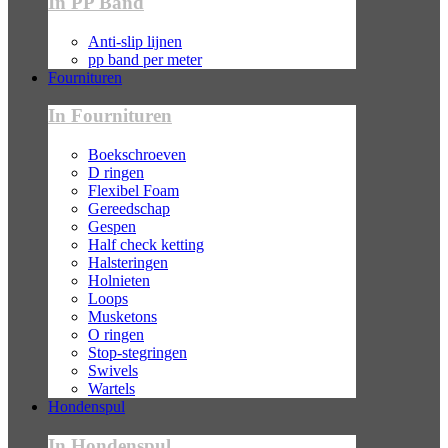
In PP Band
Anti-slip lijnen
pp band per meter
Fournituren
In Fournituren
Boekschroeven
D ringen
Flexibel Foam
Gereedschap
Gespen
Half check ketting
Halsteringen
Holnieten
Loops
Musketons
O ringen
Stop-stegringen
Swivels
Wartels
Hondenspul
In Hondenspul