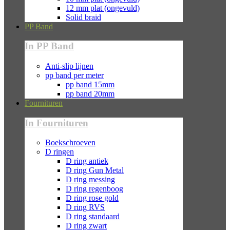
12 mm plat (ongevuld)
Solid braid
PP Band
In PP Band
Anti-slip lijnen
pp band per meter
pp band 15mm
pp band 20mm
Fournituren
In Fournituren
Boekschroeven
D ringen
D ring antiek
D ring Gun Metal
D ring messing
D ring regenboog
D ring rose gold
D ring RVS
D ring standaard
D ring zwart