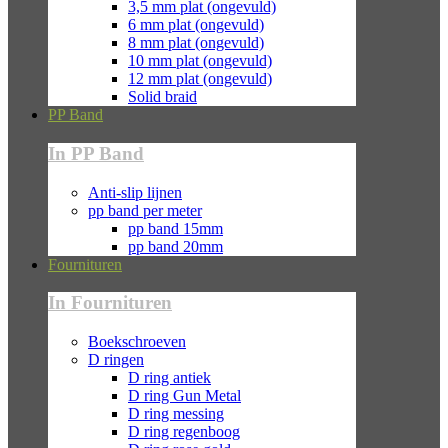
3,5 mm plat (ongevuld)
6 mm plat (ongevuld)
8 mm plat (ongevuld)
10 mm plat (ongevuld)
12 mm plat (ongevuld)
Solid braid
PP Band
In PP Band
Anti-slip lijnen
pp band per meter
pp band 15mm
pp band 20mm
Fournituren
In Fournituren
Boekschroeven
D ringen
D ring antiek
D ring Gun Metal
D ring messing
D ring regenboog