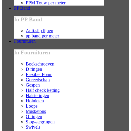
PPM Touw per meter
PP Band
In PP Band
Anti-slip lijnen
pp band per meter
Fournituren
In Fournituren
Boekschroeven
D ringen
Flexibel Foam
Gereedschap
Gespen
Half check ketting
Halsteringen
Holnieten
Loops
Musketons
O ringen
Stop-stegringen
Swivels