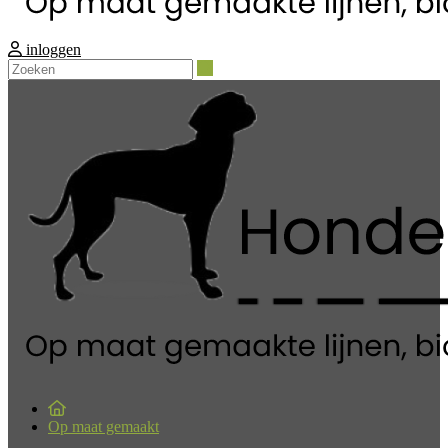
inloggen
Zoeken
Op maat gemaakt