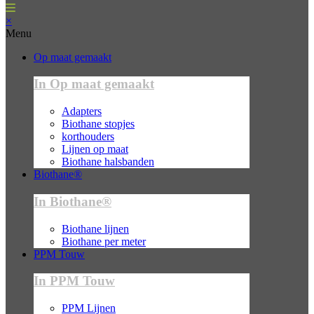
×
Menu
Op maat gemaakt
In Op maat gemaakt
Adapters
Biothane stopjes
korthouders
Lijnen op maat
Biothane halsbanden
Biothane®
In Biothane®
Biothane lijnen
Biothane per meter
PPM Touw
In PPM Touw
PPM Lijnen