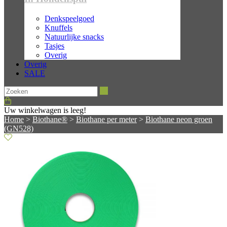
Denkspeelgoed
Knuffels
Natuurlijke snacks
Tasjes
Overig
Overig
SALE
Zoeken
Uw winkelwagen is leeg!
Home
>
Biothane®
>
Biothane per meter
>
Biothane neon groen
(GN528)