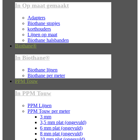
In Op maat gemaakt
Adapters
Biothane stopjes
korthouders
Lijnen op maat
Biothane halsbanden
Biothane®
In Biothane®
Biothane lijnen
Biothane per meter
PPM Touw
In PPM Touw
PPM Lijnen
PPM Touw per meter
3 mm
3,5 mm plat (ongevuld)
6 mm plat (ongevuld)
8 mm plat (ongevuld)
10 mm plat (ongevuld)