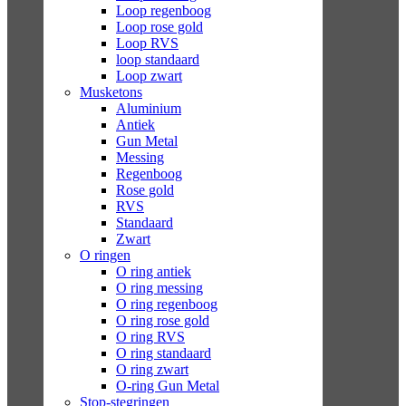
Loop regenboog
Loop rose gold
Loop RVS
loop standaard
Loop zwart
Musketons
Aluminium
Antiek
Gun Metal
Messing
Regenboog
Rose gold
RVS
Standaard
Zwart
O ringen
O ring antiek
O ring messing
O ring regenboog
O ring rose gold
O ring RVS
O ring standaard
O ring zwart
O-ring Gun Metal
Stop-stegringen