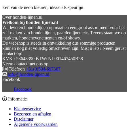
Een van de neon kleuren, ideaal als speurlijn
Over honden-lijnen.nl
Welkom bij honden-lijnen.nl
Wij leveren hondenlijnen op maat en een groot assortiment voor het
zelf maken van hondenlijnen, paardenlijnen etc. Tevens staan we op
markten, hondenevenementen en/of shows.
De webshop is steeds in ontwikkeling dus sommige producten
kunnen nog niet volledig omschreven zijn. Mist u iets? Neem gerust
contact op!
KVK : 53648390 BTW: NL001467450B58
Neem contact met ons op
Telefoon
+31(0)594-697367
info@honden-lijnen.nl
Facebook
Facebook
Informatie
Klantenservice
Bezorgen en afhalen
Disclaimer
Algemene voorwaarden