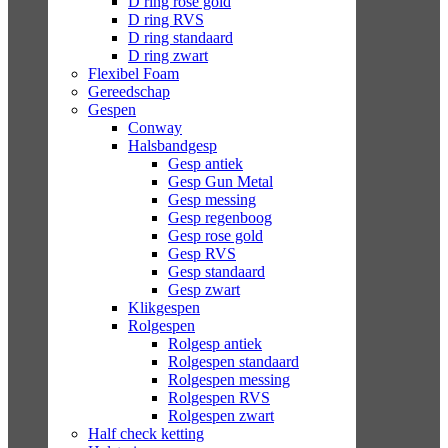
D ring rose gold
D ring RVS
D ring standaard
D ring zwart
Flexibel Foam
Gereedschap
Gespen
Conway
Halsbandgesp
Gesp antiek
Gesp Gun Metal
Gesp messing
Gesp regenboog
Gesp rose gold
Gesp RVS
Gesp standaard
Gesp zwart
Klikgespen
Rolgespen
Rolgesp antiek
Rolgespen standaard
Rolgespen messing
Rolgespen RVS
Rolgespen zwart
Half check ketting