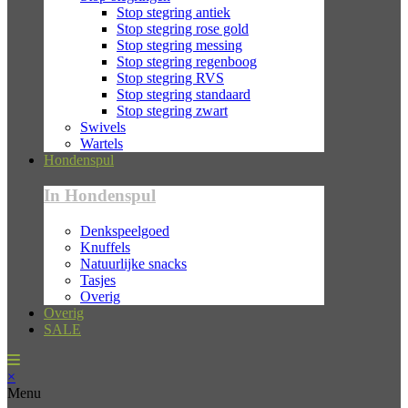
Stop stegring antiek
Stop stegring rose gold
Stop stegring messing
Stop stegring regenboog
Stop stegring RVS
Stop stegring standaard
Stop stegring zwart
Swivels
Wartels
Hondenspul
In Hondenspul
Denkspeelgoed
Knuffels
Natuurlijke snacks
Tasjes
Overig
Overig
SALE
×
Menu