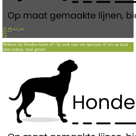
€0,00
Zoeken
Welkom bij Honden-lijnen.nl! Op zoek naar iets speciaals of iets op maat
laten maken, mail gerust!