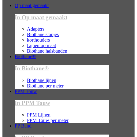
Op maat gemaakt
In Op maat gemaakt
Adapters
Biothane stopjes
korthouders
Lijnen op maat
Biothane halsbanden
Biothane®
In Biothane®
Biothane lijnen
Biothane per meter
PPM Touw
In PPM Touw
PPM Lijnen
PPM Touw per meter
PP Band