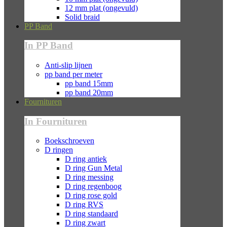
12 mm plat (ongevuld)
Solid braid
PP Band
In PP Band
Anti-slip lijnen
pp band per meter
pp band 15mm
pp band 20mm
Fournituren
In Fournituren
Boekschroeven
D ringen
D ring antiek
D ring Gun Metal
D ring messing
D ring regenboog
D ring rose gold
D ring RVS
D ring standaard
D ring zwart