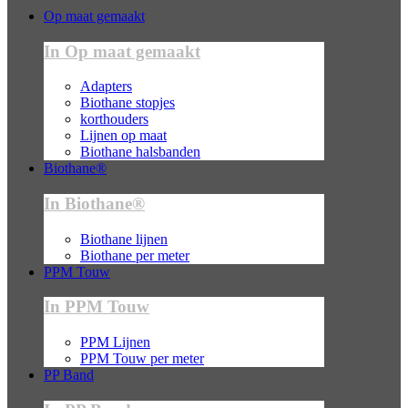
Op maat gemaakt
In Op maat gemaakt
Adapters
Biothane stopjes
korthouders
Lijnen op maat
Biothane halsbanden
Biothane®
In Biothane®
Biothane lijnen
Biothane per meter
PPM Touw
In PPM Touw
PPM Lijnen
PPM Touw per meter
PP Band