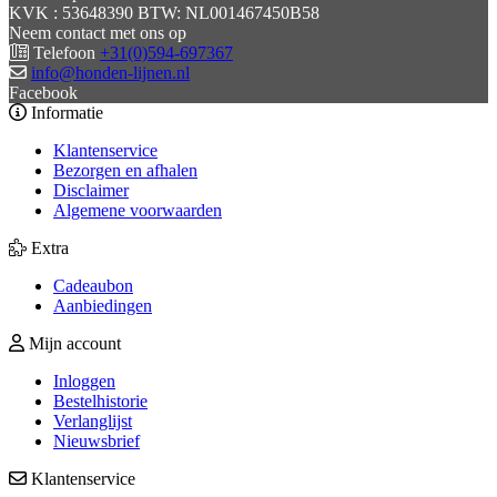
KVK : 53648390 BTW: NL001467450B58
Neem contact met ons op
Telefoon
+31(0)594-697367
info@honden-lijnen.nl
Facebook
Informatie
Klantenservice
Bezorgen en afhalen
Disclaimer
Algemene voorwaarden
Extra
Cadeaubon
Aanbiedingen
Mijn account
Inloggen
Bestelhistorie
Verlanglijst
Nieuwsbrief
Klantenservice