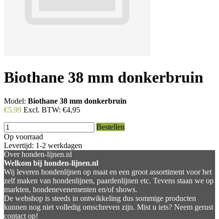
Biothane 38 mm donkerbruin
Model:
Biothane 38 mm donkerbruin
€5,99
Excl. BTW:
€4,95
Bestellen
Op voorraad
Levertijd: 1-2 werkdagen
Over honden-lijnen.nl
Welkom bij honden-lijnen.nl
Wij leveren hondenlijnen op maat en een groot assortiment voor het
zelf maken van hondenlijnen, paardenlijnen etc. Tevens staan we op
markten, hondenevenementen en/of shows.
De webshop is steeds in ontwikkeling dus sommige producten
kunnen nog niet volledig omschreven zijn. Mist u iets? Neem gerust
contact op!