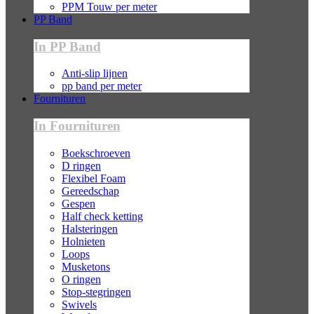
PPM Touw per meter
PP Band
In PP Band
Anti-slip lijnen
pp band per meter
Fournituren
In Fournituren
Boekschroeven
D ringen
Flexibel Foam
Gereedschap
Gespen
Half check ketting
Halsteringen
Holnieten
Loops
Musketons
O ringen
Stop-stegringen
Swivels