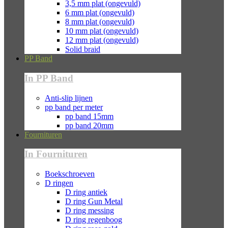
3,5 mm plat (ongevuld)
6 mm plat (ongevuld)
8 mm plat (ongevuld)
10 mm plat (ongevuld)
12 mm plat (ongevuld)
Solid braid
PP Band
In PP Band
Anti-slip lijnen
pp band per meter
pp band 15mm
pp band 20mm
Fournituren
In Fournituren
Boekschroeven
D ringen
D ring antiek
D ring Gun Metal
D ring messing
D ring regenboog