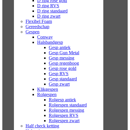
D ring rose gold
D ring RVS
D ring standaard
D ring zwart
Flexibel Foam
Gereedschap
Gespen
Conway
Halsbandgesp
Gesp antiek
Gesp Gun Metal
Gesp messing
Gesp regenboog
Gesp rose gold
Gesp RVS
Gesp standaard
Gesp zwart
Klikgespen
Rolgespen
Rolgesp antiek
Rolgespen standaard
Rolgespen messing
Rolgespen RVS
Rolgespen zwart
Half check ketting