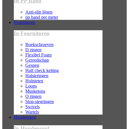
In PP Band
Anti-slip lijnen
pp band per meter
Fournituren
In Fournituren
Boekschroeven
D ringen
Flexibel Foam
Gereedschap
Gespen
Half check ketting
Halsteringen
Holnieten
Loops
Musketons
O ringen
Stop-stegringen
Swivels
Wartels
Hondenspul
In Hondenspul