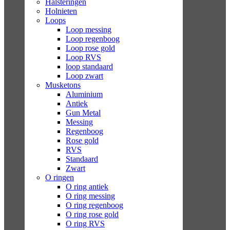
Halsteringen
Holnieten
Loops
Loop messing
Loop regenboog
Loop rose gold
Loop RVS
loop standaard
Loop zwart
Musketons
Aluminium
Antiek
Gun Metal
Messing
Regenboog
Rose gold
RVS
Standaard
Zwart
O ringen
O ring antiek
O ring messing
O ring regenboog
O ring rose gold
O ring RVS