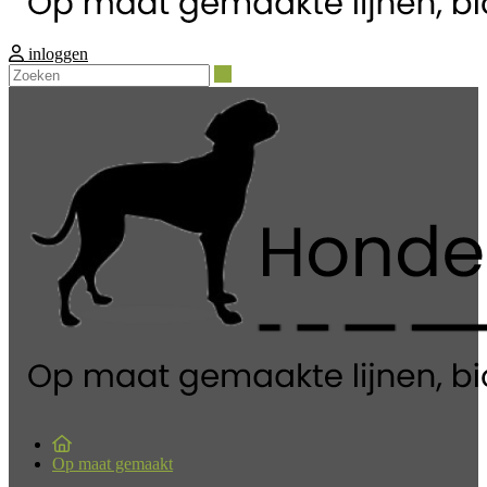
inloggen
Zoeken
Op maat gemaakt