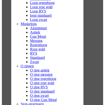
Loop regenboog
Loop rose gold
Loop RVS
loop standaard
Loop zwart
Musketons
Aluminium
Antiek
Gun Metal
Messing
Regenboog
Rose gold
RVS
Standaard
Zwart
O ringen
O ring antiek
O ring messing
O ring regenboog
O ring rose gold
O ring RVS
O ring standaard
O ring zwart
O-ring Gun Metal
Stop-stegringen