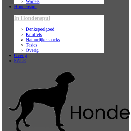
Wartels
Hondenspul
In Hondenspul
Denkspeelgoed
Knuffels
Natuurlijke snacks
Tasjes
Overig
Overig
SALE