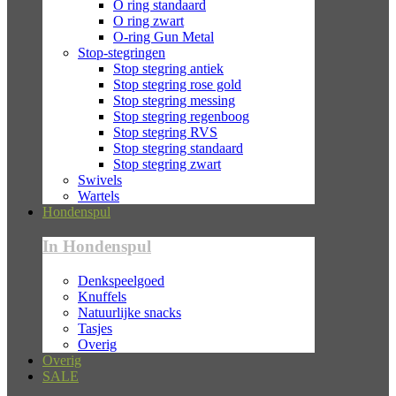
O ring standaard
O ring zwart
O-ring Gun Metal
Stop-stegringen
Stop stegring antiek
Stop stegring rose gold
Stop stegring messing
Stop stegring regenboog
Stop stegring RVS
Stop stegring standaard
Stop stegring zwart
Swivels
Wartels
Hondenspul
In Hondenspul
Denkspeelgoed
Knuffels
Natuurlijke snacks
Tasjes
Overig
Overig
SALE