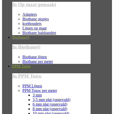
In Op maat gemaakt
Adapters
Biothane stopjes
korthouders
Lijnen op maat
Biothane halsbanden
Biothane®
In Biothane®
Biothane lijnen
Biothane per meter
PPM Touw
In PPM Touw
PPM Lijnen
PPM Touw per meter
3 mm
3,5 mm plat (ongevuld)
6 mm plat (ongevuld)
8 mm plat (ongevuld)
10 mm plat (ongevuld)