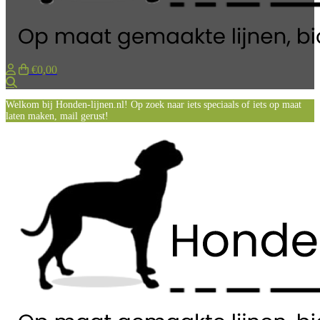
€0,00
Zoeken
Welkom bij Honden-lijnen.nl! Op zoek naar iets speciaals of iets op maat
laten maken, mail gerust!