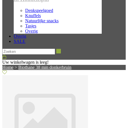
Denkspeelgoed
Knuffels
Natuurlijke snacks
Tasjes
Overig
Overig
SALE
Zoeken
Uw winkelwagen is leeg!
Home
>
Biothane 38 mm donkerbruin