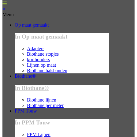
×
Menu
Op maat gemaakt
In Op maat gemaakt
Adapters
Biothane stopjes
korthouders
Lijnen op maat
Biothane halsbanden
Biothane®
In Biothane®
Biothane lijnen
Biothane per meter
PPM Touw
In PPM Touw
PPM Lijnen