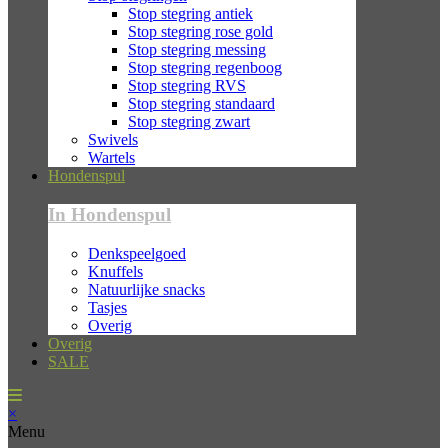
Stop stegring antiek
Stop stegring rose gold
Stop stegring messing
Stop stegring regenboog
Stop stegring RVS
Stop stegring standaard
Stop stegring zwart
Swivels
Wartels
Hondenspul
In Hondenspul
Denkspeelgoed
Knuffels
Natuurlijke snacks
Tasjes
Overig
Overig
SALE
×
Menu