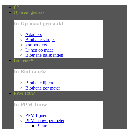
Op maat gemaakt
In Op maat gemaakt
Adapters
Biothane stopjes
korthouders
Lijnen op maat
Biothane halsbanden
Biothane®
In Biothane®
Biothane lijnen
Biothane per meter
PPM Touw
In PPM Touw
PPM Lijnen
PPM Touw per meter
3 mm