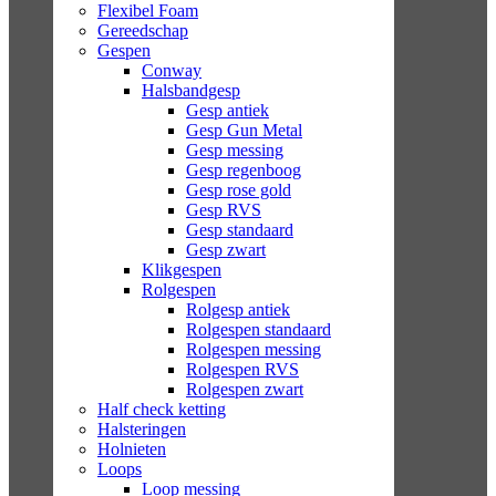
Flexibel Foam
Gereedschap
Gespen
Conway
Halsbandgesp
Gesp antiek
Gesp Gun Metal
Gesp messing
Gesp regenboog
Gesp rose gold
Gesp RVS
Gesp standaard
Gesp zwart
Klikgespen
Rolgespen
Rolgesp antiek
Rolgespen standaard
Rolgespen messing
Rolgespen RVS
Rolgespen zwart
Half check ketting
Halsteringen
Holnieten
Loops
Loop messing