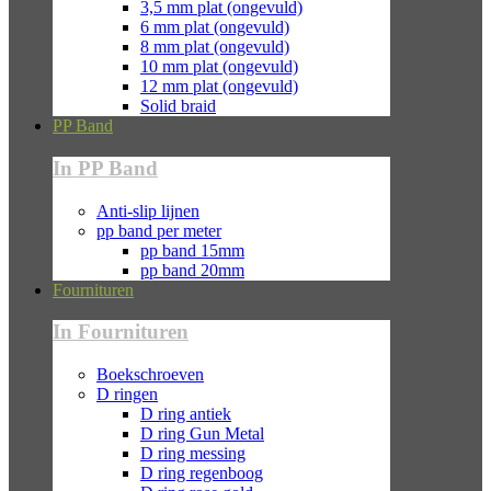
3,5 mm plat (ongevuld)
6 mm plat (ongevuld)
8 mm plat (ongevuld)
10 mm plat (ongevuld)
12 mm plat (ongevuld)
Solid braid
PP Band
In PP Band
Anti-slip lijnen
pp band per meter
pp band 15mm
pp band 20mm
Fournituren
In Fournituren
Boekschroeven
D ringen
D ring antiek
D ring Gun Metal
D ring messing
D ring regenboog