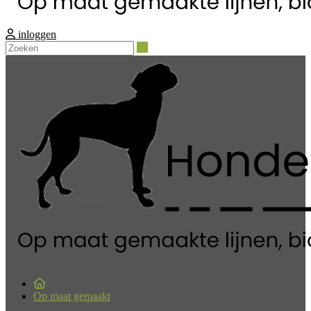
inloggen
Zoeken
Op maat gemaakt