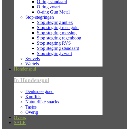
O ring standaard
O ring zwart
O-ring Gun Metal
Stop-stegringen
Stop stegring antiek
Stop stegring rose gold
Stop stegring messing
Stop stegring regenboog
Stop stegring RVS
Stop stegring standaard
Stop stegring zwart
Swivels
Wartels
Hondenspul
In Hondenspul
Denkspeelgoed
Knuffels
Natuurlijke snacks
Tasjes
Overig
Overig
SALE