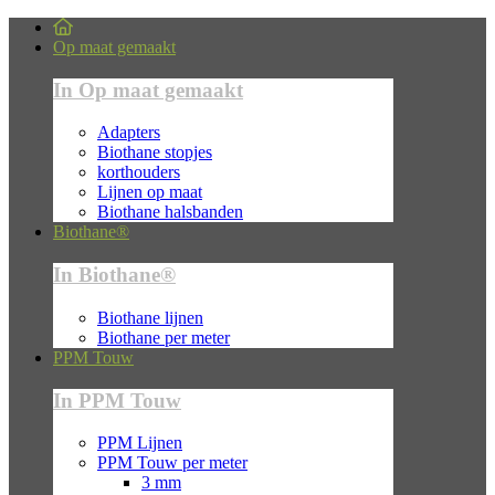
Op maat gemaakt
In Op maat gemaakt
Adapters
Biothane stopjes
korthouders
Lijnen op maat
Biothane halsbanden
Biothane®
In Biothane®
Biothane lijnen
Biothane per meter
PPM Touw
In PPM Touw
PPM Lijnen
PPM Touw per meter
3 mm