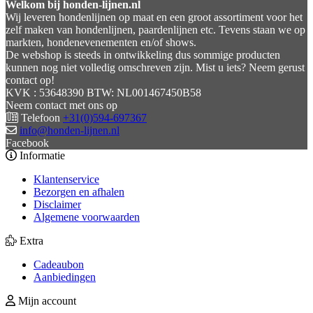
Welkom bij honden-lijnen.nl
Wij leveren hondenlijnen op maat en een groot assortiment voor het
zelf maken van hondenlijnen, paardenlijnen etc. Tevens staan we op
markten, hondenevenementen en/of shows.
De webshop is steeds in ontwikkeling dus sommige producten
kunnen nog niet volledig omschreven zijn. Mist u iets? Neem gerust
contact op!
KVK : 53648390 BTW: NL001467450B58
Neem contact met ons op
Telefoon
+31(0)594-697367
info@honden-lijnen.nl
Facebook
Informatie
Klantenservice
Bezorgen en afhalen
Disclaimer
Algemene voorwaarden
Extra
Cadeaubon
Aanbiedingen
Mijn account