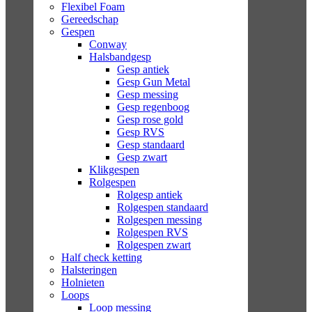
Flexibel Foam
Gereedschap
Gespen
Conway
Halsbandgesp
Gesp antiek
Gesp Gun Metal
Gesp messing
Gesp regenboog
Gesp rose gold
Gesp RVS
Gesp standaard
Gesp zwart
Klikgespen
Rolgespen
Rolgesp antiek
Rolgespen standaard
Rolgespen messing
Rolgespen RVS
Rolgespen zwart
Half check ketting
Halsteringen
Holnieten
Loops
Loop messing