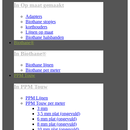
In Op maat gemaakt
Adapters
Biothane stopjes
korthouders
Lijnen op maat
Biothane halsbanden
Biothane®
In Biothane®
Biothane lijnen
Biothane per meter
PPM Touw
In PPM Touw
PPM Lijnen
PPM Touw per meter
3 mm
3,5 mm plat (ongevuld)
6 mm plat (ongevuld)
8 mm plat (ongevuld)
10 mm plat (ongevuld)