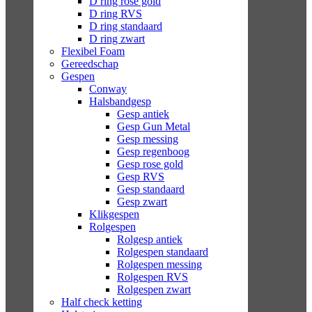
D ring rose gold
D ring RVS
D ring standaard
D ring zwart
Flexibel Foam
Gereedschap
Gespen
Conway
Halsbandgesp
Gesp antiek
Gesp Gun Metal
Gesp messing
Gesp regenboog
Gesp rose gold
Gesp RVS
Gesp standaard
Gesp zwart
Klikgespen
Rolgespen
Rolgesp antiek
Rolgespen standaard
Rolgespen messing
Rolgespen RVS
Rolgespen zwart
Half check ketting