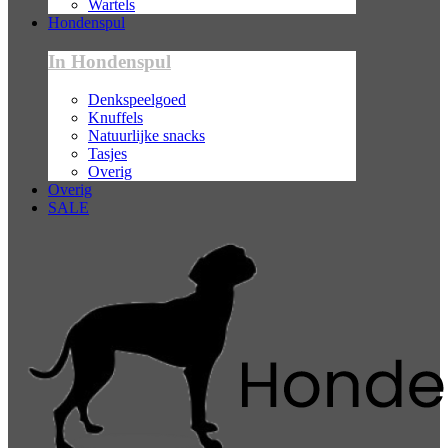
Wartels
Hondenspul
In Hondenspul
Denkspeelgoed
Knuffels
Natuurlijke snacks
Tasjes
Overig
Overig
SALE