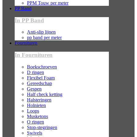
PPM Touw per meter
PP Band
In PP Band
Anti-slip lijnen
pp band per meter
Fournituren
In Fournituren
Boekschroeven
D ringen
Flexibel Foam
Gereedschap
Gespen
Half check ketting
Halsteringen
Holnieten
Loops
Musketons
O ringen
Stop-stegringen
Swivels