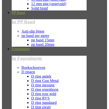
12 mm plat (ongevuld)
Solid braid
PP Band
In PP Band
Anti-slip lijnen
pp band per meter
pp band 15mm
pp band 20mm
Fournituren
In Fournituren
Boekschroeven
D ringen
D ring antiek
D ring Gun Metal
D ring messing
D ring regenboog
D ring rose gold
D ring RVS
D ring standaard
D ring zwart