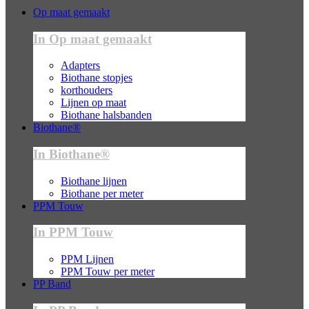
Op maat gemaakt
In Op maat gemaakt
Adapters
Biothane stopjes
korthouders
Lijnen op maat
Biothane halsbanden
Biothane®
In Biothane®
Biothane lijnen
Biothane per meter
PPM Touw
In PPM Touw
PPM Lijnen
PPM Touw per meter
PP Band