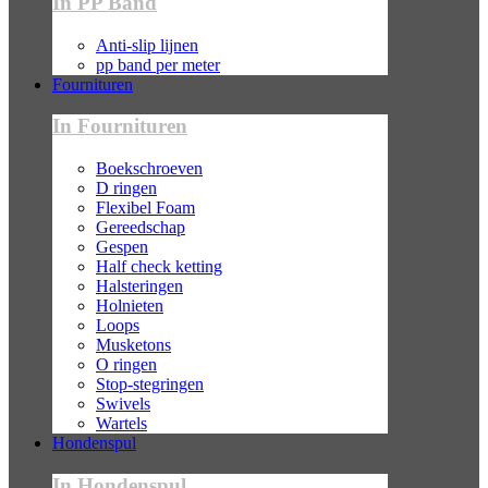
In PP Band
Anti-slip lijnen
pp band per meter
Fournituren
In Fournituren
Boekschroeven
D ringen
Flexibel Foam
Gereedschap
Gespen
Half check ketting
Halsteringen
Holnieten
Loops
Musketons
O ringen
Stop-stegringen
Swivels
Wartels
Hondenspul
In Hondenspul