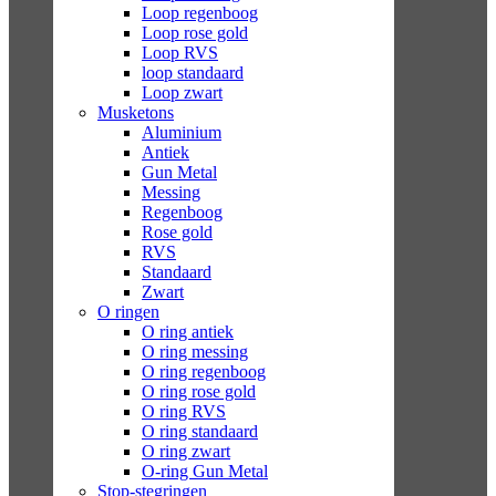
Loop regenboog
Loop rose gold
Loop RVS
loop standaard
Loop zwart
Musketons
Aluminium
Antiek
Gun Metal
Messing
Regenboog
Rose gold
RVS
Standaard
Zwart
O ringen
O ring antiek
O ring messing
O ring regenboog
O ring rose gold
O ring RVS
O ring standaard
O ring zwart
O-ring Gun Metal
Stop-stegringen