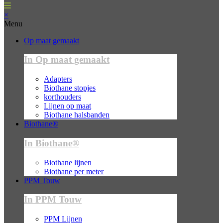
×
Menu
Op maat gemaakt
In Op maat gemaakt
Adapters
Biothane stopjes
korthouders
Lijnen op maat
Biothane halsbanden
Biothane®
In Biothane®
Biothane lijnen
Biothane per meter
PPM Touw
In PPM Touw
PPM Lijnen