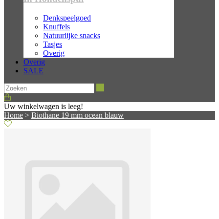
Denkspeelgoed
Knuffels
Natuurlijke snacks
Tasjes
Overig
Overig
SALE
Zoeken
Uw winkelwagen is leeg!
Home
>
Biothane 19 mm ocean blauw