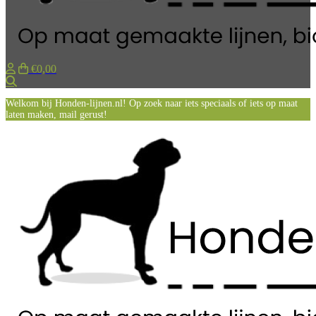
€0,00
Zoeken
Welkom bij Honden-lijnen.nl! Op zoek naar iets speciaals of iets op maat
laten maken, mail gerust!