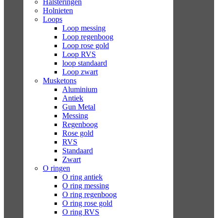
Halsteringen
Holnieten
Loops
Loop messing
Loop regenboog
Loop rose gold
Loop RVS
loop standaard
Loop zwart
Musketons
Aluminium
Antiek
Gun Metal
Messing
Regenboog
Rose gold
RVS
Standaard
Zwart
O ringen
O ring antiek
O ring messing
O ring regenboog
O ring rose gold
O ring RVS