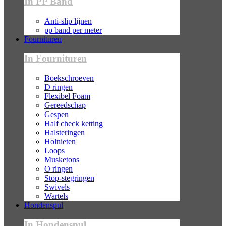
In PP Band
Anti-slip lijnen
pp band per meter
Fournituren
In Fournituren
Boekschroeven
D ringen
Flexibel Foam
Gereedschap
Gespen
Half check ketting
Halsteringen
Holnieten
Loops
Musketons
O ringen
Stop-stegringen
Swivels
Wartels
Hondenspul
In Hondenspul