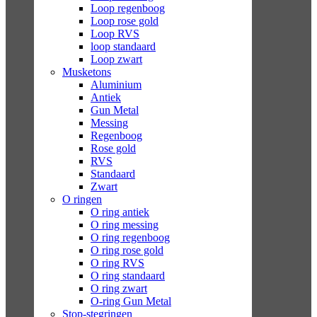
Loop regenboog
Loop rose gold
Loop RVS
loop standaard
Loop zwart
Musketons
Aluminium
Antiek
Gun Metal
Messing
Regenboog
Rose gold
RVS
Standaard
Zwart
O ringen
O ring antiek
O ring messing
O ring regenboog
O ring rose gold
O ring RVS
O ring standaard
O ring zwart
O-ring Gun Metal
Stop-stegringen