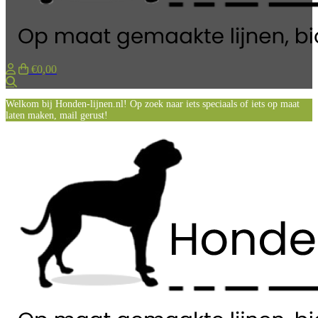
€0,00
Zoeken
Welkom bij Honden-lijnen.nl! Op zoek naar iets speciaals of iets op maat
laten maken, mail gerust!