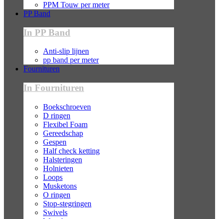
PPM Touw per meter
PP Band
In PP Band
Anti-slip lijnen
pp band per meter
Fournituren
In Fournituren
Boekschroeven
D ringen
Flexibel Foam
Gereedschap
Gespen
Half check ketting
Halsteringen
Holnieten
Loops
Musketons
O ringen
Stop-stegringen
Swivels