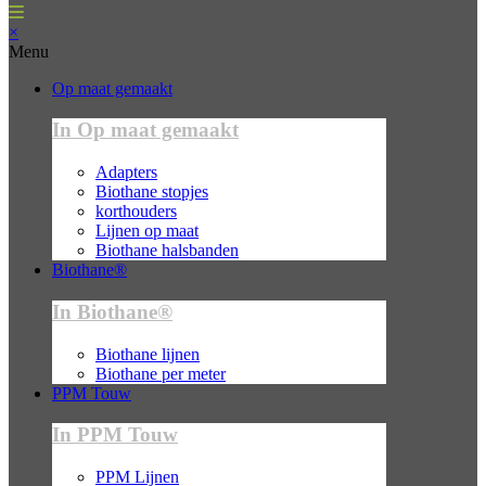
×
Menu
Op maat gemaakt
In Op maat gemaakt
Adapters
Biothane stopjes
korthouders
Lijnen op maat
Biothane halsbanden
Biothane®
In Biothane®
Biothane lijnen
Biothane per meter
PPM Touw
In PPM Touw
PPM Lijnen