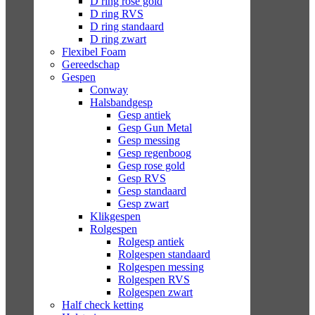
D ring rose gold
D ring RVS
D ring standaard
D ring zwart
Flexibel Foam
Gereedschap
Gespen
Conway
Halsbandgesp
Gesp antiek
Gesp Gun Metal
Gesp messing
Gesp regenboog
Gesp rose gold
Gesp RVS
Gesp standaard
Gesp zwart
Klikgespen
Rolgespen
Rolgesp antiek
Rolgespen standaard
Rolgespen messing
Rolgespen RVS
Rolgespen zwart
Half check ketting