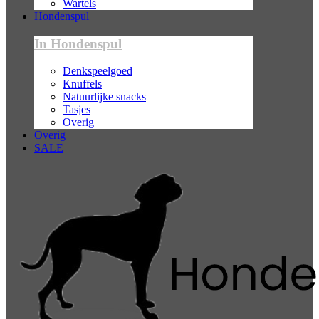
Wartels
Hondenspul
In Hondenspul
Denkspeelgoed
Knuffels
Natuurlijke snacks
Tasjes
Overig
Overig
SALE