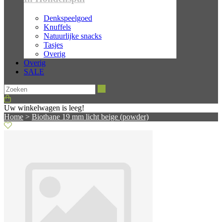
Denkspeelgoed
Knuffels
Natuurlijke snacks
Tasjes
Overig
Overig
SALE
Zoeken
Uw winkelwagen is leeg!
Home
>
Biothane 19 mm licht beige (powder)