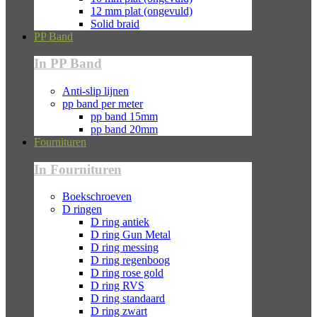
12 mm plat (ongevuld)
Solid braid
PP Band
In PP Band
Anti-slip lijnen
pp band per meter
pp band 15mm
pp band 20mm
Fournituren
In Fournituren
Boekschroeven
D ringen
D ring antiek
D ring Gun Metal
D ring messing
D ring regenboog
D ring rose gold
D ring RVS
D ring standaard
D ring zwart