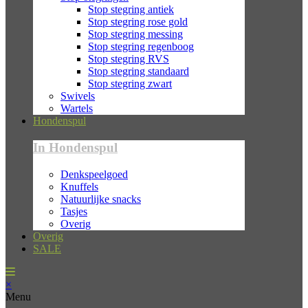
Stop stegring antiek
Stop stegring rose gold
Stop stegring messing
Stop stegring regenboog
Stop stegring RVS
Stop stegring standaard
Stop stegring zwart
Swivels
Wartels
Hondenspul
In Hondenspul
Denkspeelgoed
Knuffels
Natuurlijke snacks
Tasjes
Overig
Overig
SALE
×
Menu