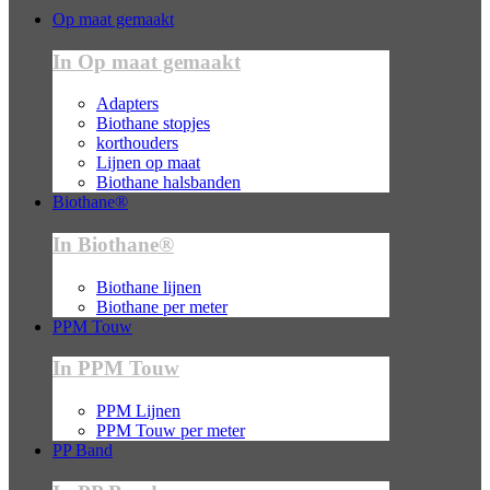
Op maat gemaakt
In Op maat gemaakt
Adapters
Biothane stopjes
korthouders
Lijnen op maat
Biothane halsbanden
Biothane®
In Biothane®
Biothane lijnen
Biothane per meter
PPM Touw
In PPM Touw
PPM Lijnen
PPM Touw per meter
PP Band