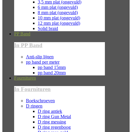
3,5 mm plat (ongevuld)
6 mm plat (ongevuld)
8 mm plat (ongevuld)
10 mm plat (ongevuld)
12 mm plat (ongevuld)
Solid braid
PP Band
In PP Band
Anti-slip lijnen
pp band per meter
pp band 15mm
pp band 20mm
Fournituren
In Fournituren
Boekschroeven
D ringen
D ring antiek
D ring Gun Metal
D ring messing
D ring regenboog