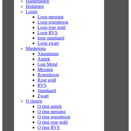
Halsteringen
Holnieten
Loops
Loop messing
Loop regenboog
Loop rose gold
Loop RVS
loop standaard
Loop zwart
Musketons
Aluminium
Antiek
Gun Metal
Messing
Regenboog
Rose gold
RVS
Standaard
Zwart
O ringen
O ring antiek
O ring messing
O ring regenboog
O ring rose gold
O ring RVS