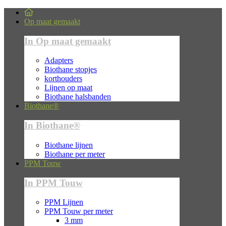
Op maat gemaakt
In Op maat gemaakt
Adapters
Biothane stopjes
korthouders
Lijnen op maat
Biothane halsbanden
Biothane®
In Biothane®
Biothane lijnen
Biothane per meter
PPM Touw
In PPM Touw
PPM Lijnen
PPM Touw per meter
3 mm