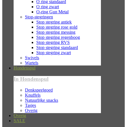
O ring standaard
O ring zwart
O-ring Gun Metal
Stop-stegringen
Stop stegring antiek
Stop stegring rose gold
Stop stegring messing
Stop stegring regenboog
Stop stegring RVS
Stop stegring standaard
Stop stegring zwart
Swivels
Wartels
Hondenspul
In Hondenspul
Denkspeelgoed
Knuffels
Natuurlijke snacks
Tasjes
Overig
Overig
SALE