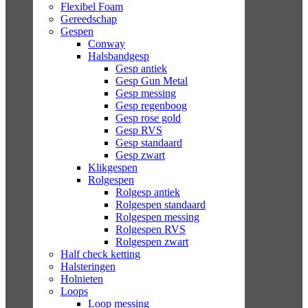
Flexibel Foam
Gereedschap
Gespen
Conway
Halsbandgesp
Gesp antiek
Gesp Gun Metal
Gesp messing
Gesp regenboog
Gesp rose gold
Gesp RVS
Gesp standaard
Gesp zwart
Klikgespen
Rolgespen
Rolgesp antiek
Rolgespen standaard
Rolgespen messing
Rolgespen RVS
Rolgespen zwart
Half check ketting
Halsteringen
Holnieten
Loops
Loop messing