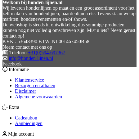
Welkom bij honden-lijnen.nl
Wij leveren hondenlijnen op maat en een groot assortiment voor het
zelf maken van hondenlijnen, paardenlijnen etc. Tevens staan we op
markten, hondenevenementen en/of shows.
De webshop is steeds in ontwikkeling dus sommige producten
kunnen nog niet volledig omschreven zijn. Mist u iets? Neem gerust
contact op!
KVK : 53648390 BTW: NL001467450B58
Neem contact met ons op
Telefoon
+31(0)594-697367
info@honden-lijnen.nl
Facebook
Informatie
Klantenservice
Bezorgen en afhalen
Disclaimer
Algemene voorwaarden
Extra
Cadeaubon
Aanbiedingen
Mijn account