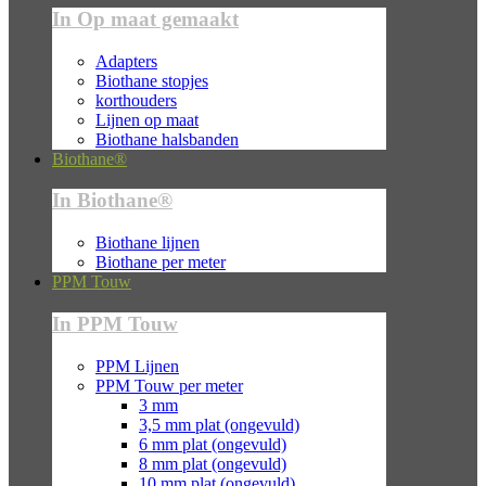
In Op maat gemaakt
Adapters
Biothane stopjes
korthouders
Lijnen op maat
Biothane halsbanden
Biothane®
In Biothane®
Biothane lijnen
Biothane per meter
PPM Touw
In PPM Touw
PPM Lijnen
PPM Touw per meter
3 mm
3,5 mm plat (ongevuld)
6 mm plat (ongevuld)
8 mm plat (ongevuld)
10 mm plat (ongevuld)