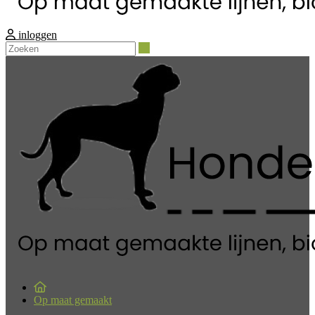
inloggen
Zoeken
Op maat gemaakt