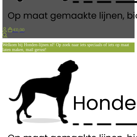
€0,00
Zoeken
Welkom bij Honden-lijnen.nl! Op zoek naar iets speciaals of iets op maat
laten maken, mail gerust!