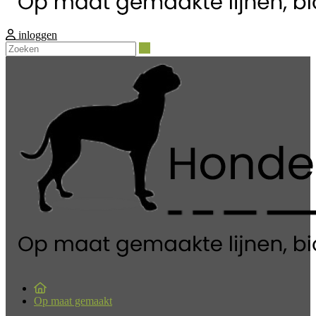
inloggen
Zoeken
Op maat gemaakt