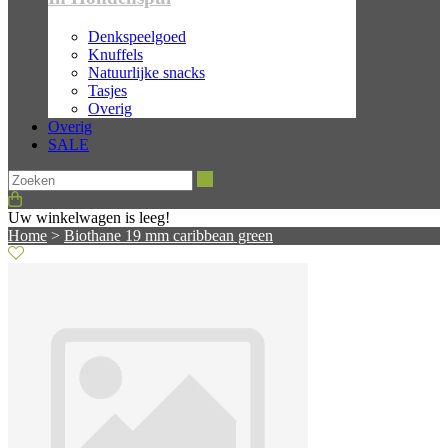
Denkspeelgoed
Knuffels
Natuurlijke snacks
Tasjes
Overig
Overig
SALE
Zoeken
Uw winkelwagen is leeg!
Home
>
Biothane 19 mm caribbean green