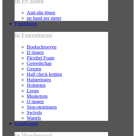
In PP Band
Anti-slip lijnen
pp band per meter
Fournituren
In Fournituren
Boekschroeven
D ringen
Flexibel Foam
Gereedschap
Gespen
Half check ketting
Halsteringen
Holnieten
Loops
Musketons
O ringen
Stop-stegringen
Swivels
Wartels
Hondenspul
In Hondenspul