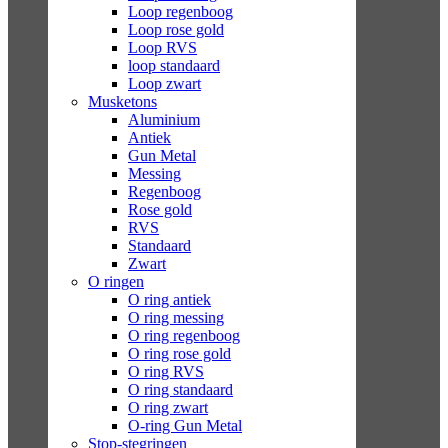
Loop regenboog
Loop rose gold
Loop RVS
loop standaard
Loop zwart
Musketons
Aluminium
Antiek
Gun Metal
Messing
Regenboog
Rose gold
RVS
Standaard
Zwart
O ringen
O ring antiek
O ring messing
O ring regenboog
O ring rose gold
O ring RVS
O ring standaard
O ring zwart
O-ring Gun Metal
Stop-stegringen