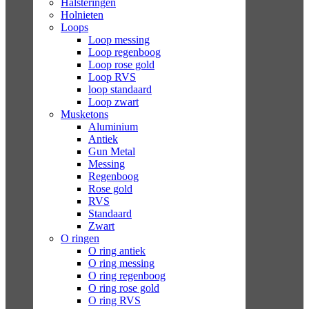
Halsteringen
Holnieten
Loops
Loop messing
Loop regenboog
Loop rose gold
Loop RVS
loop standaard
Loop zwart
Musketons
Aluminium
Antiek
Gun Metal
Messing
Regenboog
Rose gold
RVS
Standaard
Zwart
O ringen
O ring antiek
O ring messing
O ring regenboog
O ring rose gold
O ring RVS