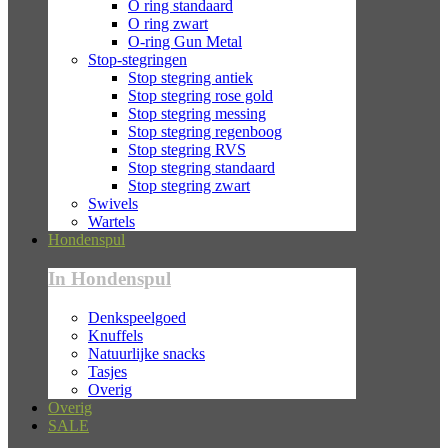
O ring standaard
O ring zwart
O-ring Gun Metal
Stop-stegringen
Stop stegring antiek
Stop stegring rose gold
Stop stegring messing
Stop stegring regenboog
Stop stegring RVS
Stop stegring standaard
Stop stegring zwart
Swivels
Wartels
Hondenspul
In Hondenspul
Denkspeelgoed
Knuffels
Natuurlijke snacks
Tasjes
Overig
Overig
SALE