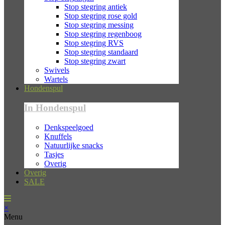
Stop stegring antiek
Stop stegring rose gold
Stop stegring messing
Stop stegring regenboog
Stop stegring RVS
Stop stegring standaard
Stop stegring zwart
Swivels
Wartels
Hondenspul
In Hondenspul
Denkspeelgoed
Knuffels
Natuurlijke snacks
Tasjes
Overig
Overig
SALE
×
Menu