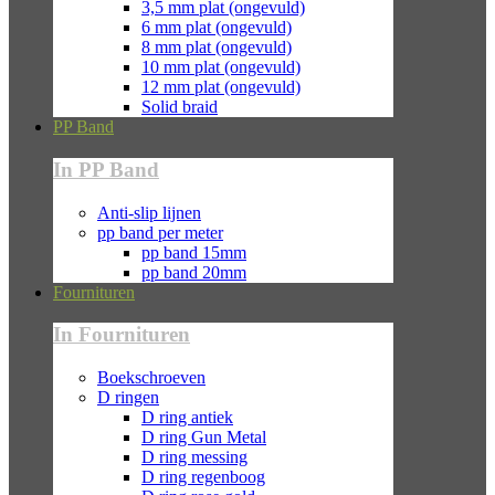
3,5 mm plat (ongevuld)
6 mm plat (ongevuld)
8 mm plat (ongevuld)
10 mm plat (ongevuld)
12 mm plat (ongevuld)
Solid braid
PP Band
In PP Band
Anti-slip lijnen
pp band per meter
pp band 15mm
pp band 20mm
Fournituren
In Fournituren
Boekschroeven
D ringen
D ring antiek
D ring Gun Metal
D ring messing
D ring regenboog