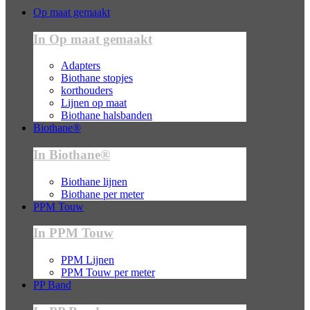
Op maat gemaakt
In Op maat gemaakt
Adapters
Biothane stopjes
korthouders
Lijnen op maat
Biothane halsbanden
Biothane®
In Biothane®
Biothane lijnen
Biothane per meter
PPM Touw
In PPM Touw
PPM Lijnen
PPM Touw per meter
PP Band