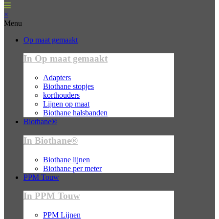
×
Menu
Op maat gemaakt
In Op maat gemaakt
Adapters
Biothane stopjes
korthouders
Lijnen op maat
Biothane halsbanden
Biothane®
In Biothane®
Biothane lijnen
Biothane per meter
PPM Touw
In PPM Touw
PPM Lijnen