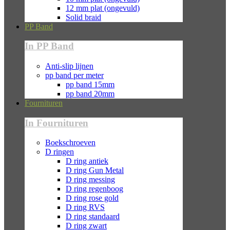
12 mm plat (ongevuld)
Solid braid
PP Band
In PP Band
Anti-slip lijnen
pp band per meter
pp band 15mm
pp band 20mm
Fournituren
In Fournituren
Boekschroeven
D ringen
D ring antiek
D ring Gun Metal
D ring messing
D ring regenboog
D ring rose gold
D ring RVS
D ring standaard
D ring zwart