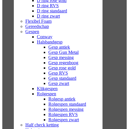
D ring rose gold
D ring RVS
D ring standaard
D ring zwart
Flexibel Foam
Gereedschap
Gespen
Conway
Halsbandgesp
Gesp antiek
Gesp Gun Metal
Gesp messing
Gesp regenboog
Gesp rose gold
Gesp RVS
Gesp standaard
Gesp zwart
Klikgespen
Rolgespen
Rolgesp antiek
Rolgespen standaard
Rolgespen messing
Rolgespen RVS
Rolgespen zwart
Half check ketting