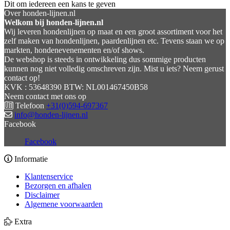
Dit om iedereen een kans te geven
Over honden-lijnen.nl
Welkom bij honden-lijnen.nl
Wij leveren hondenlijnen op maat en een groot assortiment voor het
zelf maken van hondenlijnen, paardenlijnen etc. Tevens staan we op
markten, hondenevenementen en/of shows.
De webshop is steeds in ontwikkeling dus sommige producten
kunnen nog niet volledig omschreven zijn. Mist u iets? Neem gerust
contact op!
KVK : 53648390 BTW: NL001467450B58
Neem contact met ons op
Telefoon
+31(0)594-697367
info@honden-lijnen.nl
Facebook
Facebook
Informatie
Klantenservice
Bezorgen en afhalen
Disclaimer
Algemene voorwaarden
Extra