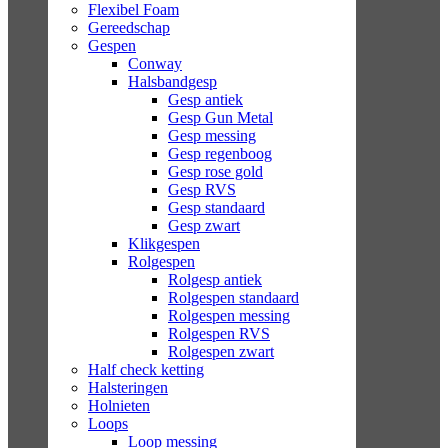
Flexibel Foam
Gereedschap
Gespen
Conway
Halsbandgesp
Gesp antiek
Gesp Gun Metal
Gesp messing
Gesp regenboog
Gesp rose gold
Gesp RVS
Gesp standaard
Gesp zwart
Klikgespen
Rolgespen
Rolgesp antiek
Rolgespen standaard
Rolgespen messing
Rolgespen RVS
Rolgespen zwart
Half check ketting
Halsteringen
Holnieten
Loops
Loop messing