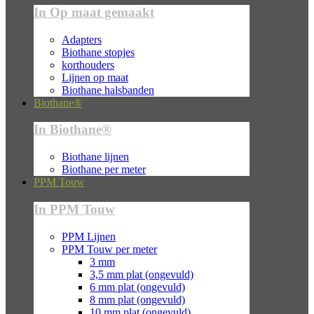
In Op maat gemaakt
Adapters
Biothane stopjes
korthouders
Lijnen op maat
Biothane halsbanden
Biothane®
In Biothane®
Biothane lijnen
Biothane per meter
PPM Touw
In PPM Touw
PPM Lijnen
PPM Touw per meter
3 mm
3,5 mm plat (ongevuld)
6 mm plat (ongevuld)
8 mm plat (ongevuld)
10 mm plat (ongevuld)