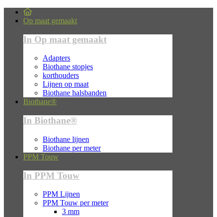
Op maat gemaakt
In Op maat gemaakt
Adapters
Biothane stopjes
korthouders
Lijnen op maat
Biothane halsbanden
Biothane®
In Biothane®
Biothane lijnen
Biothane per meter
PPM Touw
In PPM Touw
PPM Lijnen
PPM Touw per meter
3 mm