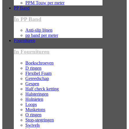
PPM Touw per meter
PP Band
In PP Band
Anti-slip lijnen
pp band per meter
Fournituren
In Fournituren
Boekschroeven
D ringen
Flexibel Foam
Gereedschap
Gespen
Half check ketting
Halsteringen
Holnieten
Loops
Musketons
O ringen
Stop-stegringen
Swivels