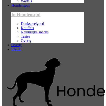
Wartels
Hondenspul
In Hondenspul
Denkspeelgoed
Knuffels
Natuurlijke snacks
Tasjes
Overig
Overig
SALE