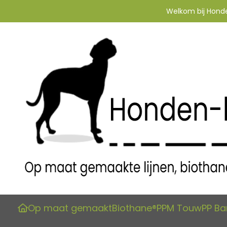
Welkom bij Honden
Op maat gemaakt
Biothane®
PPM Touw
PP B