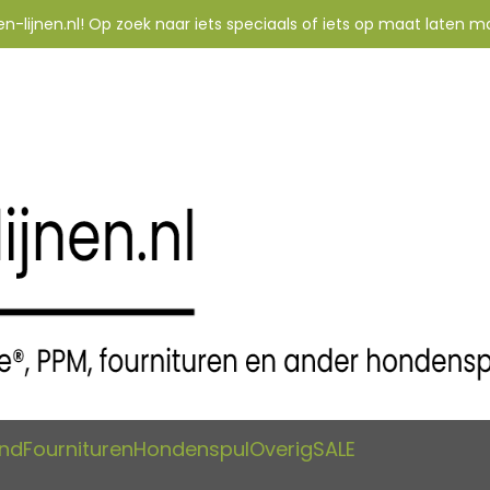
-lijnen.nl! Op zoek naar iets speciaals of iets op maat laten m
and
Fournituren
Hondenspul
Overig
SALE