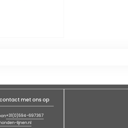
contact met ons op
+31(0)594-697367
oon
onden-lijnen.nl