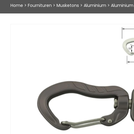
Home
>
Fournituren
>
Musketons
>
Aluminium
>
Aluminium