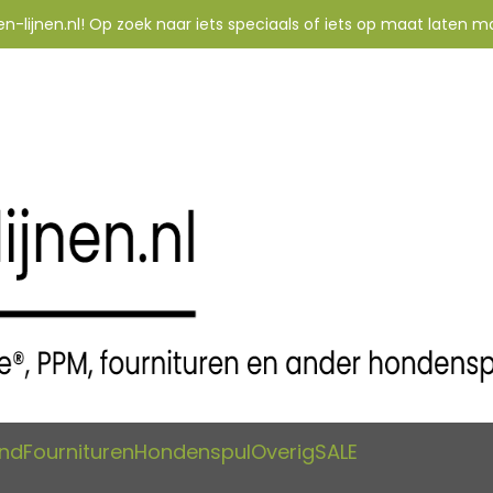
-lijnen.nl! Op zoek naar iets speciaals of iets op maat laten m
and
Fournituren
Hondenspul
Overig
SALE