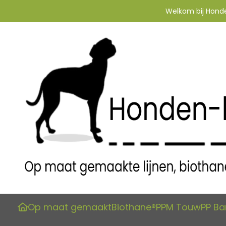
Welkom bij Honden
Op maat gemaakt
Biothane®
PPM Touw
PP B