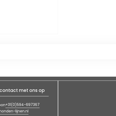
contact met ons op
+31(0)594-697367
oon
onden-lijnen.nl