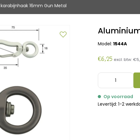
 karabijnhaak 16mm Gun Metal
Aluminium
Model:
1544A
€6,25
excl. btw:
€5,
Op voorraad
Levertijd: 1-2 werk