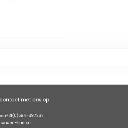
contact met ons op
+31(0)594-697367
oon
onden-lijnen.nl