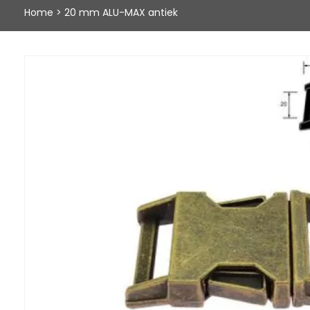
Home
>
20 mm ALU-MAX antiek