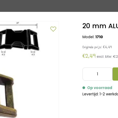
20 mm AL
Model:
1710
Originele prijs:
€4,49
€2,49
excl. btw:
€2
Op voorraad
Levertijd: 1-2 werk