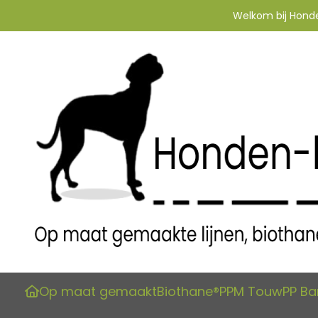
Welkom bij Honden
Op maat gemaakt
Biothane®
PPM Touw
PP B