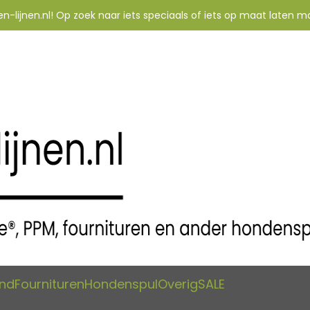
-lijnen.nl! Op zoek naar iets speciaals of iets op maat laten m
and
Fournituren
Hondenspul
Overig
SALE