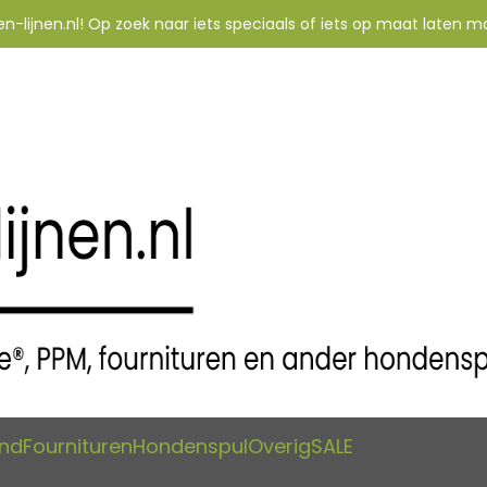
-lijnen.nl! Op zoek naar iets speciaals of iets op maat laten m
and
Fournituren
Hondenspul
Overig
SALE