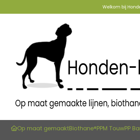
Welkom bij Honden
Op maat gemaakt
Biothane®
PPM Touw
PP B