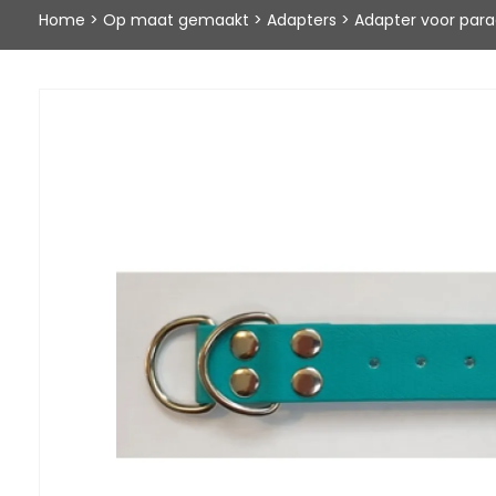
Home
>
Op maat gemaakt
>
Adapters
>
Adapter voor parac