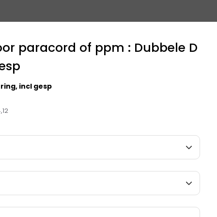
oor paracord of ppm : Dubbele D
gesp
ing, incl gesp
,12