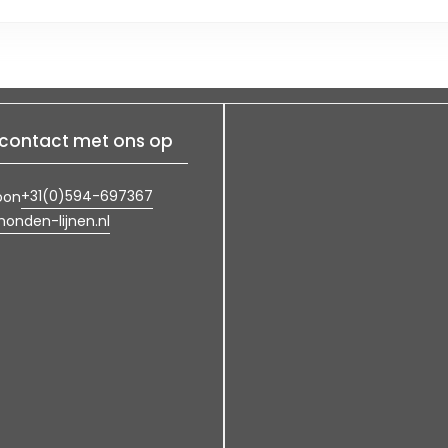
contact met ons op
+31(0)594-697367
oon
onden-lijnen.nl