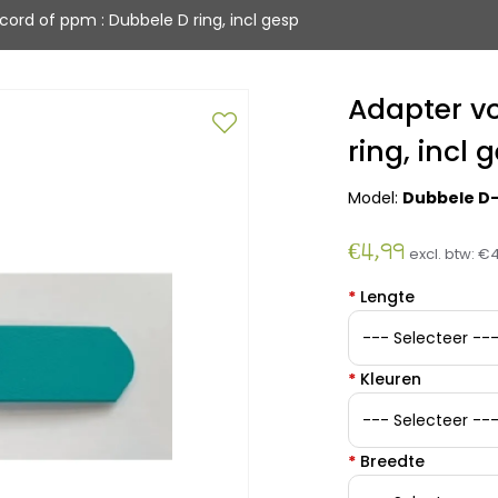
ord of ppm : Dubbele D ring, incl gesp
Adapter v
ring, incl 
Model:
Dubbele D-r
€4,99
excl. btw:
€4
*
Lengte
*
Kleuren
*
Breedte