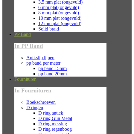
3,5 mm plat (ongevuld)
6 mm plat (ongevuld)
8 mm plat (ongevuld)
10 mm plat (ongevuld)
12 mm plat (ongevuld)
Solid braid
PP Band
In PP Band
Anti-slip lijnen
pp band per meter
pp band 15mm
pp band 20mm
Fournituren
In Fournituren
Boekschroeven
D ringen
D ring antiek
D ring Gun Metal
D ring messing
D ring regenboog