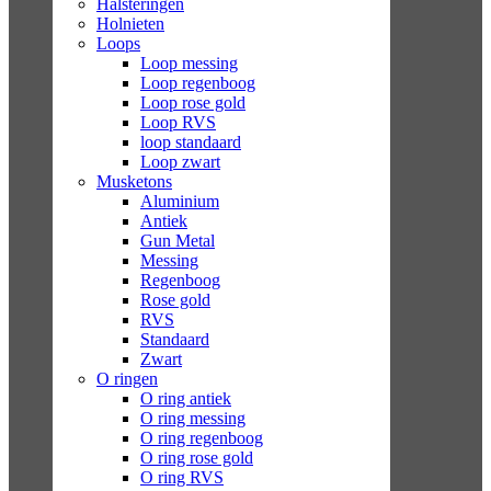
Halsteringen
Holnieten
Loops
Loop messing
Loop regenboog
Loop rose gold
Loop RVS
loop standaard
Loop zwart
Musketons
Aluminium
Antiek
Gun Metal
Messing
Regenboog
Rose gold
RVS
Standaard
Zwart
O ringen
O ring antiek
O ring messing
O ring regenboog
O ring rose gold
O ring RVS