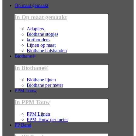
Op maat gemaakt
In Op maat gemaakt
Adapters
Biothane stopjes
korthouders
Lijnen op maat
Biothane halsbanden
Biothane®
In Biothane®
Biothane lijnen
Biothane per meter
PPM Touw
In PPM Touw
PPM Lijnen
PPM Touw per meter
PP Band