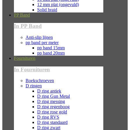
12 mm plat (ongevuld)
Solid braid
PP Band
In PP Band
Anti-slip lijnen
pp band per meter
pp band 15mm
pp band 20mm
Fournituren
In Fournituren
Boekschroeven
D ringen
D ring antiek
D ring Gun Metal
D ring messing
D ring regenboog
D ring rose gold
D ring RVS
D ring standaard
D ring zwart