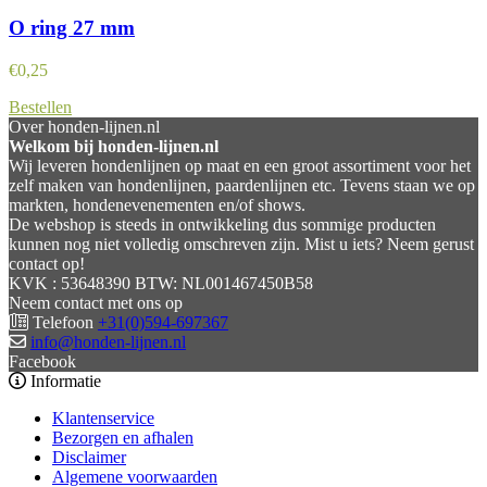
O ring 27 mm
€
0,25
Bestellen
Over honden-lijnen.nl
Welkom bij honden-lijnen.nl
Wij leveren hondenlijnen op maat en een groot assortiment voor het
zelf maken van hondenlijnen, paardenlijnen etc. Tevens staan we op
markten, hondenevenementen en/of shows.
De webshop is steeds in ontwikkeling dus sommige producten
kunnen nog niet volledig omschreven zijn. Mist u iets? Neem gerust
contact op!
KVK : 53648390 BTW: NL001467450B58
Neem contact met ons op
Telefoon
+31(0)594-697367
info@honden-lijnen.nl
Facebook
Informatie
Klantenservice
Bezorgen en afhalen
Disclaimer
Algemene voorwaarden