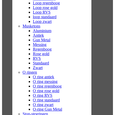
Loop regenboog
Loop rose gold
Loop RVS
loop standaard
Loop zwart
Musketons
Aluminium
Antiek
Gun Metal
Messing
Regenboog
Rose gold
RVS
Standaard
Zwart
O ringen
O ring antiek
O ring messing
O ring regenboog
O ring rose gold
O ring RVS
O ring standaard
O ring zwart
O-ring Gun Metal
Stop-stegringen