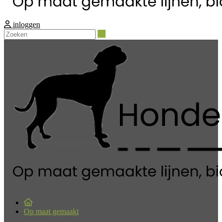
inloggen
Zoeken
Op maat gemaakt