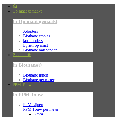
Op maat gemaakt
In Op maat gemaakt
Adapters
Biothane stopjes
korthouders
Lijnen op maat
Biothane halsbanden
Biothane®
In Biothane®
Biothane lijnen
Biothane per meter
PPM Touw
In PPM Touw
PPM Lijnen
PPM Touw per meter
3 mm