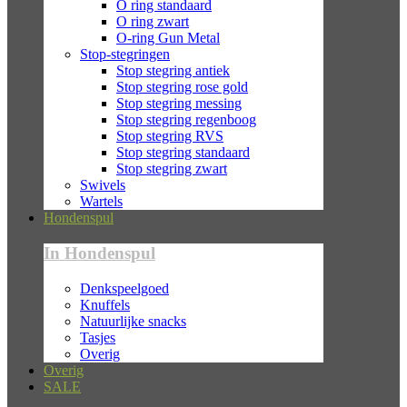
O ring standaard
O ring zwart
O-ring Gun Metal
Stop-stegringen
Stop stegring antiek
Stop stegring rose gold
Stop stegring messing
Stop stegring regenboog
Stop stegring RVS
Stop stegring standaard
Stop stegring zwart
Swivels
Wartels
Hondenspul
In Hondenspul
Denkspeelgoed
Knuffels
Natuurlijke snacks
Tasjes
Overig
Overig
SALE