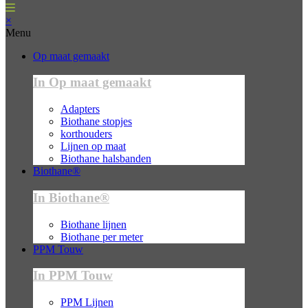
×
Menu
Op maat gemaakt
In Op maat gemaakt
Adapters
Biothane stopjes
korthouders
Lijnen op maat
Biothane halsbanden
Biothane®
In Biothane®
Biothane lijnen
Biothane per meter
PPM Touw
In PPM Touw
PPM Lijnen