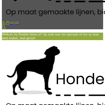
€0,00
Zoeken
Welkom bij Honden-lijnen.nl! Op zoek naar iets speciaals of iets op maat
laten maken, mail gerust!