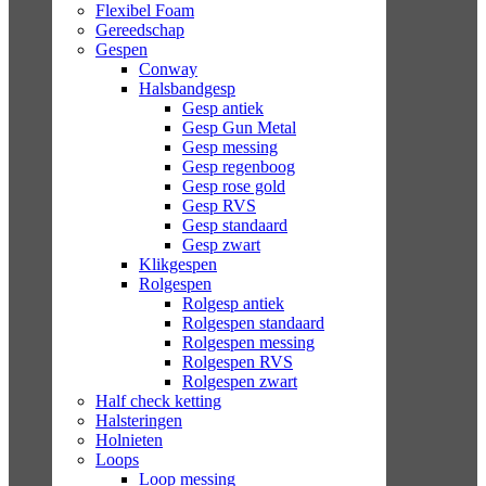
Flexibel Foam
Gereedschap
Gespen
Conway
Halsbandgesp
Gesp antiek
Gesp Gun Metal
Gesp messing
Gesp regenboog
Gesp rose gold
Gesp RVS
Gesp standaard
Gesp zwart
Klikgespen
Rolgespen
Rolgesp antiek
Rolgespen standaard
Rolgespen messing
Rolgespen RVS
Rolgespen zwart
Half check ketting
Halsteringen
Holnieten
Loops
Loop messing