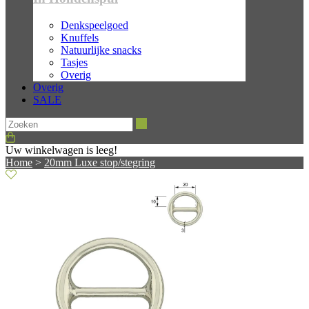
Denkspeelgoed
Knuffels
Natuurlijke snacks
Tasjes
Overig
Overig
SALE
Zoeken
Uw winkelwagen is leeg!
Home
>
20mm Luxe stop/stegring