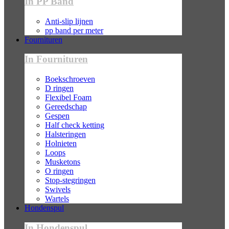
In PP Band
Anti-slip lijnen
pp band per meter
Fournituren
In Fournituren
Boekschroeven
D ringen
Flexibel Foam
Gereedschap
Gespen
Half check ketting
Halsteringen
Holnieten
Loops
Musketons
O ringen
Stop-stegringen
Swivels
Wartels
Hondenspul
In Hondenspul