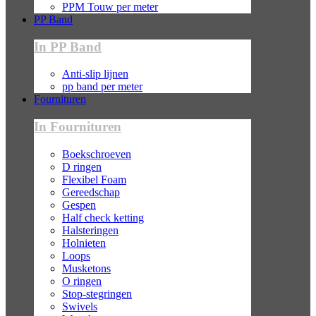
PPM Touw per meter
PP Band
In PP Band
Anti-slip lijnen
pp band per meter
Fournituren
In Fournituren
Boekschroeven
D ringen
Flexibel Foam
Gereedschap
Gespen
Half check ketting
Halsteringen
Holnieten
Loops
Musketons
O ringen
Stop-stegringen
Swivels