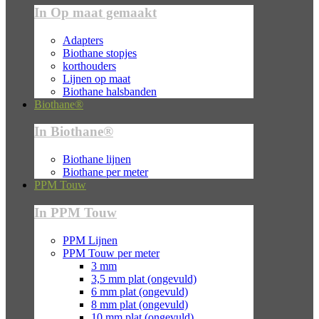
In Op maat gemaakt
Adapters
Biothane stopjes
korthouders
Lijnen op maat
Biothane halsbanden
Biothane®
In Biothane®
Biothane lijnen
Biothane per meter
PPM Touw
In PPM Touw
PPM Lijnen
PPM Touw per meter
3 mm
3,5 mm plat (ongevuld)
6 mm plat (ongevuld)
8 mm plat (ongevuld)
10 mm plat (ongevuld)