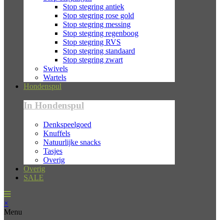
Stop stegring antiek
Stop stegring rose gold
Stop stegring messing
Stop stegring regenboog
Stop stegring RVS
Stop stegring standaard
Stop stegring zwart
Swivels
Wartels
Hondenspul
In Hondenspul
Denkspeelgoed
Knuffels
Natuurlijke snacks
Tasjes
Overig
Overig
SALE
×
Menu