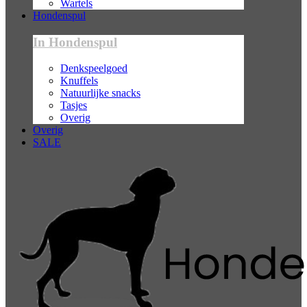
Wartels
Hondenspul
In Hondenspul
Denkspeelgoed
Knuffels
Natuurlijke snacks
Tasjes
Overig
Overig
SALE