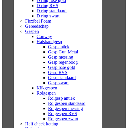
D ring rose gold
D ring RVS
D ring standaard
D ring zwart
Flexibel Foam
Gereedschap
Gespen
Conway
Halsbandgesp
Gesp antiek
Gesp Gun Metal
Gesp messing
Gesp regenboog
Gesp rose gold
Gesp RVS
Gesp standaard
Gesp zwart
Klikgespen
Rolgespen
Rolgesp antiek
Rolgespen standaard
Rolgespen messing
Rolgespen RVS
Rolgespen zwart
Half check ketting