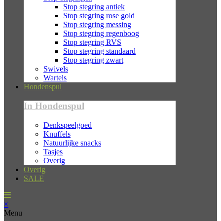
Stop stegring antiek
Stop stegring rose gold
Stop stegring messing
Stop stegring regenboog
Stop stegring RVS
Stop stegring standaard
Stop stegring zwart
Swivels
Wartels
Hondenspul
In Hondenspul
Denkspeelgoed
Knuffels
Natuurlijke snacks
Tasjes
Overig
Overig
SALE
×
Menu