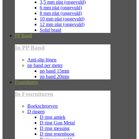
3,5 mm plat (ongevuld)
6 mm plat (ongevuld)
8 mm plat (ongevuld)
10 mm plat (ongevuld)
12 mm plat (ongevuld)
Solid braid
PP Band
In PP Band
Anti-slip lijnen
pp band per meter
pp band 15mm
pp band 20mm
Fournituren
In Fournituren
Boekschroeven
D ringen
D ring antiek
D ring Gun Metal
D ring messing
D ring regenboog