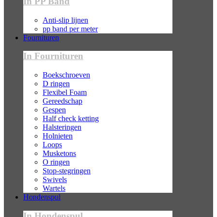
In PP Band
Anti-slip lijnen
pp band per meter
Fournituren
In Fournituren
Boekschroeven
D ringen
Flexibel Foam
Gereedschap
Gespen
Half check ketting
Halsteringen
Holnieten
Loops
Musketons
O ringen
Stop-stegringen
Swivels
Wartels
Hondenspul
In Hondenspul