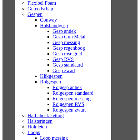
Flexibel Foam
Gereedschap
Gespen
Conway
Halsbandgesp
Gesp antiek
Gesp Gun Metal
Gesp messing
Gesp regenboog
Gesp rose gold
Gesp RVS
Gesp standaard
Gesp zwart
Klikgespen
Rolgespen
Rolgesp antiek
Rolgespen standaard
Rolgespen messing
Rolgespen RVS
Rolgespen zwart
Half check ketting
Halsteringen
Holnieten
Loops
Loop messing