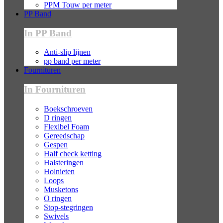
PPM Touw per meter
PP Band
In PP Band
Anti-slip lijnen
pp band per meter
Fournituren
In Fournituren
Boekschroeven
D ringen
Flexibel Foam
Gereedschap
Gespen
Half check ketting
Halsteringen
Holnieten
Loops
Musketons
O ringen
Stop-stegringen
Swivels