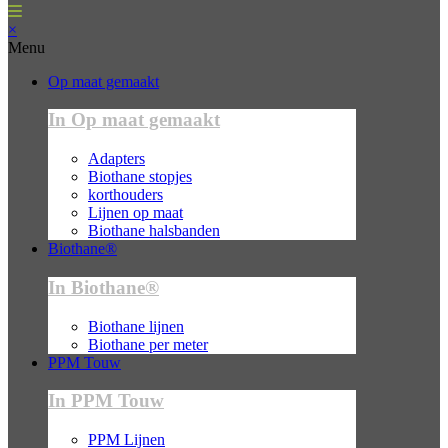
×
Menu
Op maat gemaakt
In Op maat gemaakt
Adapters
Biothane stopjes
korthouders
Lijnen op maat
Biothane halsbanden
Biothane®
In Biothane®
Biothane lijnen
Biothane per meter
PPM Touw
In PPM Touw
PPM Lijnen