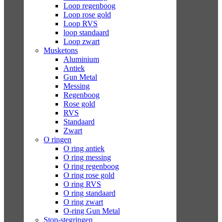
Loop regenboog
Loop rose gold
Loop RVS
loop standaard
Loop zwart
Musketons
Aluminium
Antiek
Gun Metal
Messing
Regenboog
Rose gold
RVS
Standaard
Zwart
O ringen
O ring antiek
O ring messing
O ring regenboog
O ring rose gold
O ring RVS
O ring standaard
O ring zwart
O-ring Gun Metal
Stop-stegringen