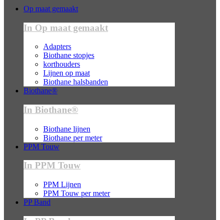
Op maat gemaakt
In Op maat gemaakt
Adapters
Biothane stopjes
korthouders
Lijnen op maat
Biothane halsbanden
Biothane®
In Biothane®
Biothane lijnen
Biothane per meter
PPM Touw
In PPM Touw
PPM Lijnen
PPM Touw per meter
PP Band