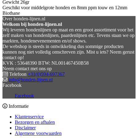
Gewicht 26gr
Geschikt voor middelgrote honden en 8mm ppm touw en 12mm
Biothane
Over honden-lijnen.nl
Welkom bij honden-lijnen.nl
Wij leveren hondenlijnen op maat en een groot assortiment voor het
zelf maken van hondenlijnen, paardenlijnen etc. Tevens staan we op
markten, hondenevenementen en/of shows.
De webshop is steeds in ontwikkeling dus sommige producten
kunnen nog niet volledig omschreven zijn. Mist u iets? Neem gerust
contact op!
KVK : 53648390 BTW: NL001467450B58
Neem contact met ons op
Telefoon
+31(0)594-697367
info@honden-lijnen.nl
Facebook
Facebook
Informatie
Klantenservice
Bezorgen en afhalen
Disclaimer
Algemene voorwaarden