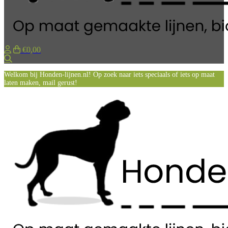
€0,00
Zoeken
Welkom bij Honden-lijnen.nl! Op zoek naar iets speciaals of iets op maat
laten maken, mail gerust!