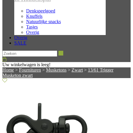
Denkspeelgoed
Knuffels
Natuurlijke snacks
Tasjes
Overig
Overig
SALE
Zoeken
Uw winkelwagen is leeg!
Home
>
Fournituren
>
Musketons
>
Zwart
>
13/61 Trigger
Musketon zwart