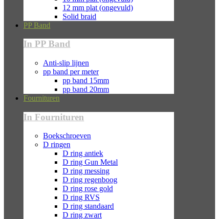
12 mm plat (ongevuld)
Solid braid
PP Band
In PP Band
Anti-slip lijnen
pp band per meter
pp band 15mm
pp band 20mm
Fournituren
In Fournituren
Boekschroeven
D ringen
D ring antiek
D ring Gun Metal
D ring messing
D ring regenboog
D ring rose gold
D ring RVS
D ring standaard
D ring zwart