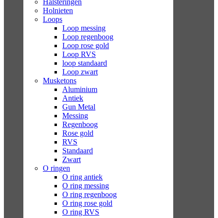
Halsteringen
Holnieten
Loops
Loop messing
Loop regenboog
Loop rose gold
Loop RVS
loop standaard
Loop zwart
Musketons
Aluminium
Antiek
Gun Metal
Messing
Regenboog
Rose gold
RVS
Standaard
Zwart
O ringen
O ring antiek
O ring messing
O ring regenboog
O ring rose gold
O ring RVS