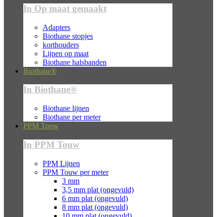
In Op maat gemaakt
Adapters
Biothane stopjes
korthouders
Lijnen op maat
Biothane halsbanden
Biothane®
In Biothane®
Biothane lijnen
Biothane per meter
PPM Touw
In PPM Touw
PPM Lijnen
PPM Touw per meter
3 mm
3,5 mm plat (ongevuld)
6 mm plat (ongevuld)
8 mm plat (ongevuld)
10 mm plat (ongevuld)