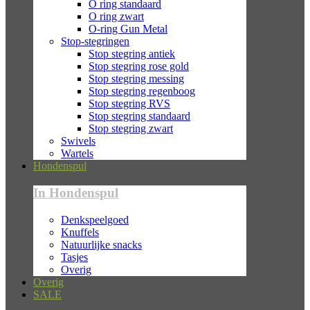
O ring standaard
O ring zwart
O-ring Gun Metal
Stop-stegringen
Stop stegring antiek
Stop stegring rose gold
Stop stegring messing
Stop stegring regenboog
Stop stegring RVS
Stop stegring standaard
Stop stegring zwart
Swivels
Wartels
Hondenspul
In Hondenspul
Denkspeelgoed
Knuffels
Natuurlijke snacks
Tasjes
Overig
Overig
SALE