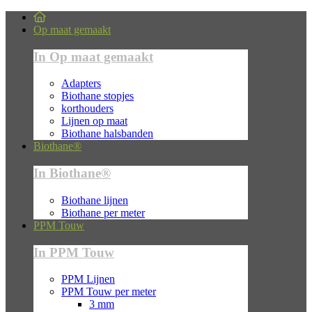
Op maat gemaakt
In Op maat gemaakt
Adapters
Biothane stopjes
korthouders
Lijnen op maat
Biothane halsbanden
Biothane®
In Biothane®
Biothane lijnen
Biothane per meter
PPM Touw
In PPM Touw
PPM Lijnen
PPM Touw per meter
3 mm