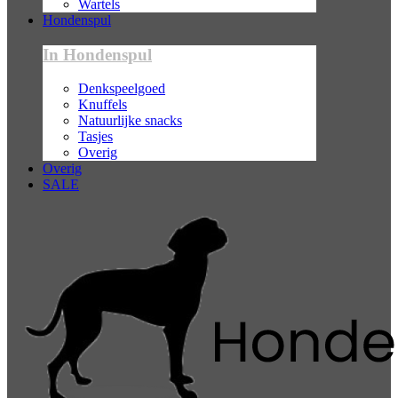
Wartels
Hondenspul
In Hondenspul
Denkspeelgoed
Knuffels
Natuurlijke snacks
Tasjes
Overig
Overig
SALE