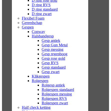
D ring rose gold
D ring RVS
D ring standaard
D ring zwart
Flexibel Foam
Gereedschap
Gespen
Conway
Halsbandgesp
Gesp antiek
Gesp Gun Metal
Gesp messing
Gesp regenboog
Gesp rose gold
Gesp RVS
Gesp standaard
Gesp zwart
Klikgespen
Rolgespen
Rolgesp antiek
Rolgespen standaard
Rolgespen messing
Rolgespen RVS
Rolgespen zwart
Half check ketting