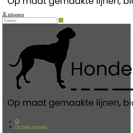
inloggen
Zoeken
Op maat gemaakt