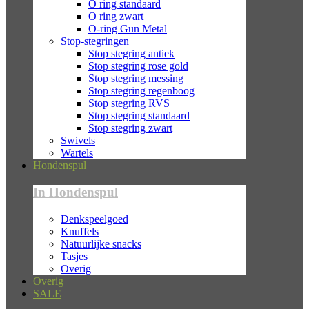
O ring standaard
O ring zwart
O-ring Gun Metal
Stop-stegringen
Stop stegring antiek
Stop stegring rose gold
Stop stegring messing
Stop stegring regenboog
Stop stegring RVS
Stop stegring standaard
Stop stegring zwart
Swivels
Wartels
Hondenspul
In Hondenspul
Denkspeelgoed
Knuffels
Natuurlijke snacks
Tasjes
Overig
Overig
SALE