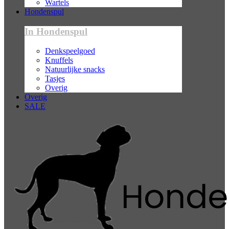
Wartels
Hondenspul
In Hondenspul
Denkspeelgoed
Knuffels
Natuurlijke snacks
Tasjes
Overig
Overig
SALE