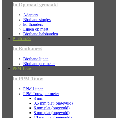
In Op maat gemaakt
Adapters
Biothane stopjes
korthouders
Lijnen op maat
Biothane halsbanden
Biothane®
In Biothane®
Biothane lijnen
Biothane per meter
PPM Touw
In PPM Touw
PPM Lijnen
PPM Touw per meter
3 mm
3,5 mm plat (ongevuld)
6 mm plat (ongevuld)
8 mm plat (ongevuld)
10 mm plat (ongevuld)