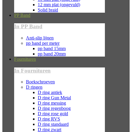
12 mm plat (ongevuld)
Solid braid
PP Band
In PP Band
Anti-slip lijnen
pp band per meter
pp band 15mm
pp band 20mm
Fournituren
In Fournituren
Boekschroeven
D ringen
D ring antiek
D ring Gun Metal
D ring messing
D ring regenboog
D ring rose gold
D ring RVS
D ring standaard
D ring zwart