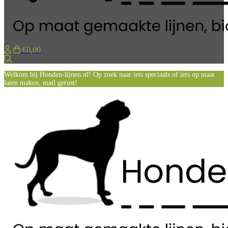
€0,00
Zoeken
Welkom bij Honden-lijnen.nl! Op zoek naar iets speciaals of iets op maat
laten maken, mail gerust!