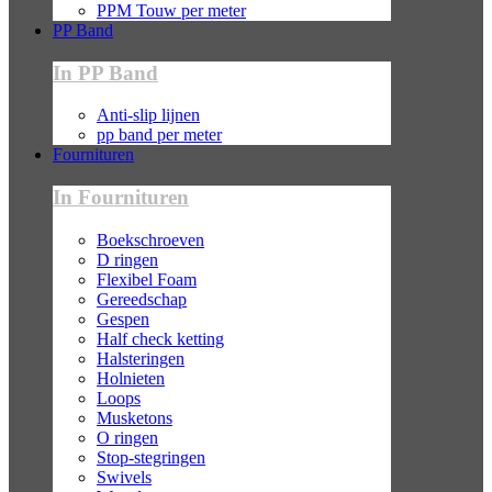
PPM Touw per meter
PP Band
In PP Band
Anti-slip lijnen
pp band per meter
Fournituren
In Fournituren
Boekschroeven
D ringen
Flexibel Foam
Gereedschap
Gespen
Half check ketting
Halsteringen
Holnieten
Loops
Musketons
O ringen
Stop-stegringen
Swivels