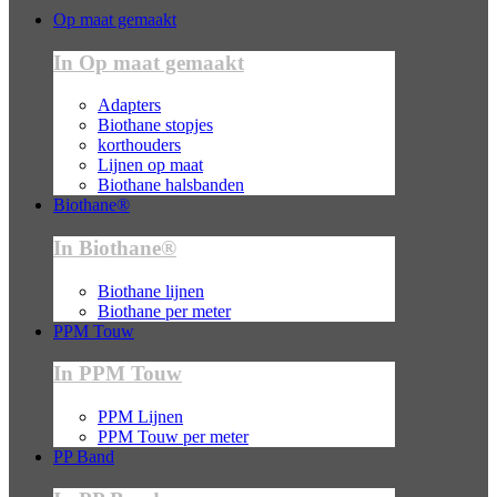
Op maat gemaakt
In Op maat gemaakt
Adapters
Biothane stopjes
korthouders
Lijnen op maat
Biothane halsbanden
Biothane®
In Biothane®
Biothane lijnen
Biothane per meter
PPM Touw
In PPM Touw
PPM Lijnen
PPM Touw per meter
PP Band