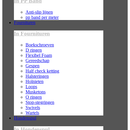
In PP Band
Anti-slip lijnen
pp band per meter
Fournituren
In Fournituren
Boekschroeven
D ringen
Flexibel Foam
Gereedschap
Gespen
Half check ketting
Halsteringen
Holnieten
Loops
Musketons
O ringen
Stop-stegringen
Swivels
Wartels
Hondenspul
In Hondenspul