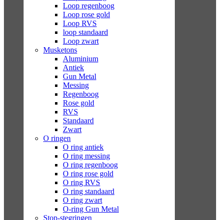
Loop regenboog
Loop rose gold
Loop RVS
loop standaard
Loop zwart
Musketons
Aluminium
Antiek
Gun Metal
Messing
Regenboog
Rose gold
RVS
Standaard
Zwart
O ringen
O ring antiek
O ring messing
O ring regenboog
O ring rose gold
O ring RVS
O ring standaard
O ring zwart
O-ring Gun Metal
Stop-stegringen