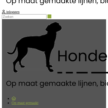
inloggen
Zoeken
Op maat gemaakt