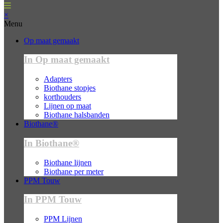
×
Menu
Op maat gemaakt
In Op maat gemaakt
Adapters
Biothane stopjes
korthouders
Lijnen op maat
Biothane halsbanden
Biothane®
In Biothane®
Biothane lijnen
Biothane per meter
PPM Touw
In PPM Touw
PPM Lijnen