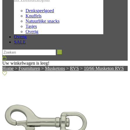
Denkspeelgoed
Knuffels
Natuurlijke snacks
Tasjes
Overig
Overig
SALE
Zoeken
Uw winkelwagen is leeg!
Home
>
Fournituren
>
Musketons
>
RVS
>
10/66 Musketon RVS