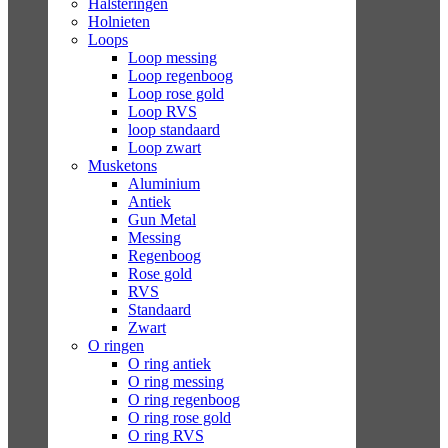
Halsteringen
Holnieten
Loops
Loop messing
Loop regenboog
Loop rose gold
Loop RVS
loop standaard
Loop zwart
Musketons
Aluminium
Antiek
Gun Metal
Messing
Regenboog
Rose gold
RVS
Standaard
Zwart
O ringen
O ring antiek
O ring messing
O ring regenboog
O ring rose gold
O ring RVS