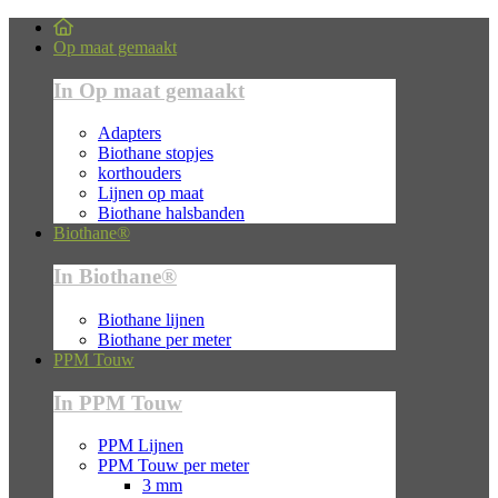
Op maat gemaakt
In Op maat gemaakt
Adapters
Biothane stopjes
korthouders
Lijnen op maat
Biothane halsbanden
Biothane®
In Biothane®
Biothane lijnen
Biothane per meter
PPM Touw
In PPM Touw
PPM Lijnen
PPM Touw per meter
3 mm