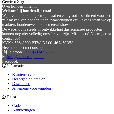
Gewicht 21gr
Over honden-lijnen.nl
Welkom bij honden-lijnen.nl
Wij leveren hondenlijnen op maat en een groot assortiment voor het
zelf maken van hondenlijnen, paardenlijnen etc. Tevens staan we op
markten, hondenevenementen en/of shows.
De webshop is steeds in ontwikkeling dus sommige producten
kunnen nog niet volledig omschreven zijn. Mist u iets? Neem gerust
contact op!
KVK : 53648390 BTW: NL001467450B58
Neem contact met ons op
Telefoon
+31(0)594-697367
info@honden-lijnen.nl
Facebook
Informatie
Klantenservice
Bezorgen en afhalen
Disclaimer
Algemene voorwaarden
Extra
Cadeaubon
Aanbiedingen