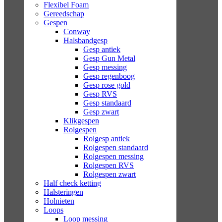
Flexibel Foam
Gereedschap
Gespen
Conway
Halsbandgesp
Gesp antiek
Gesp Gun Metal
Gesp messing
Gesp regenboog
Gesp rose gold
Gesp RVS
Gesp standaard
Gesp zwart
Klikgespen
Rolgespen
Rolgesp antiek
Rolgespen standaard
Rolgespen messing
Rolgespen RVS
Rolgespen zwart
Half check ketting
Halsteringen
Holnieten
Loops
Loop messing