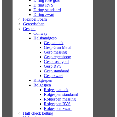
D ring rose gold
D ring RVS
D ring standaard
D ring zwart
Flexibel Foam
Gereedschap
Gespen
Conway
Halsbandgesp
Gesp antiek
Gesp Gun Metal
Gesp messing
Gesp regenboog
Gesp rose gold
Gesp RVS
Gesp standaard
Gesp zwart
Klikgespen
Rolgespen
Rolgesp antiek
Rolgespen standaard
Rolgespen messing
Rolgespen RVS
Rolgespen zwart
Half check ketting