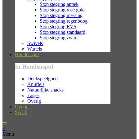
Stop stegring antiek
Stop stegring rose gold
Stop stegring messing
Stop stegring regenboog
Stop stegring RVS
Stop stegring standaard
Stop stegring zwart
Swivels
Wartels
Hondenspul
In Hondenspul
Denkspeelgoed
Knuffels
Natuurlijke snacks
Tasjes
Overig
Overig
SALE
×
Menu