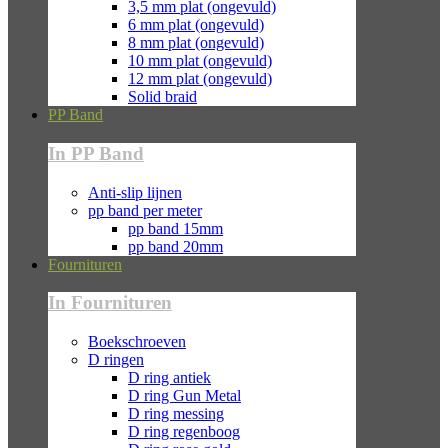
3,5 mm plat (ongevuld)
6 mm plat (ongevuld)
8 mm plat (ongevuld)
10 mm plat (ongevuld)
12 mm plat (ongevuld)
Solid braid
PP Band
In PP Band
Anti-slip lijnen
pp band per meter
pp band 15mm
pp band 20mm
Fournituren
In Fournituren
Boekschroeven
D ringen
D ring antiek
D ring Gun Metal
D ring messing
D ring regenboog