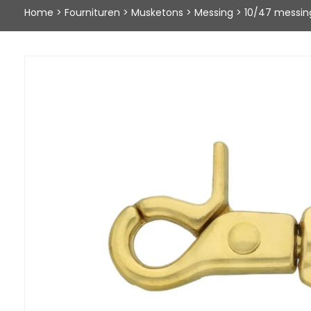
Home
>
Fournituren
>
Musketons
>
Messing
>
10/47 messin