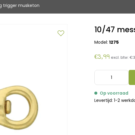
g trigger musketon
10/47 mes
Model:
1275
€3,99
excl. btw:
€3
Op voorraad
Levertijd: 1-2 werk