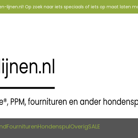
-lijnen.nl! Op zoek naar iets speciaals of iets op maat laten m
and
Fournituren
Hondenspul
Overig
SALE