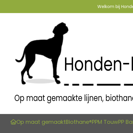
Welkom bij Honden
Op maat gemaakt
Biothane®
PPM Touw
PP B