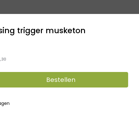
sing trigger musketon
,30
Bestellen
dagen