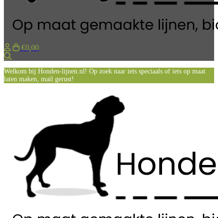
€0,00
Zoeken
Welkom bij Honden-lijnen.nl! Op zoek naar iets speciaals of iets op maat
laten maken, mail gerust!