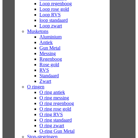
Loop regenboog
Loop rose gold
Loop RVS
loop standaard
Loop zwart
Musketons
Aluminium
Antiek
Gun Metal
Messing
Regenboog
Rose gold
RVS
Standaard
Zwart
O ringen
O ring antiek
O ring messing
O ring regenboog
O ring rose gold
O ring RVS
O ring standaard
O ring zwart
O-ring Gun Metal
Stop-stegringen