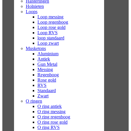
Halsteringen
Holnieten
Loops
Loop messing
Loop regenboog
Loop rose gold
Loop RVS
loop standaard
Loop zwart
Musketons
Aluminium
Antiek
Gun Metal
Messing
Regenboog
Rose gold
RVS
Standaard
Zwart
O ringen
O ring antiek
O ring messing
O ring regenboog
O ring rose gold
O ring RVS