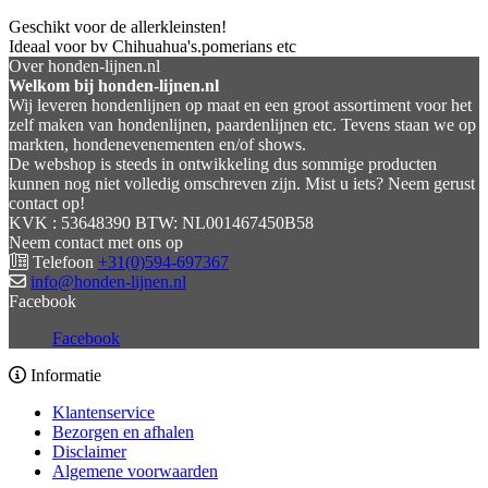
Geschikt voor de allerkleinsten!
Ideaal voor bv Chihuahua's.pomerians etc
Over honden-lijnen.nl
Welkom bij honden-lijnen.nl
Wij leveren hondenlijnen op maat en een groot assortiment voor het
zelf maken van hondenlijnen, paardenlijnen etc. Tevens staan we op
markten, hondenevenementen en/of shows.
De webshop is steeds in ontwikkeling dus sommige producten
kunnen nog niet volledig omschreven zijn. Mist u iets? Neem gerust
contact op!
KVK : 53648390 BTW: NL001467450B58
Neem contact met ons op
Telefoon
+31(0)594-697367
info@honden-lijnen.nl
Facebook
Facebook
Informatie
Klantenservice
Bezorgen en afhalen
Disclaimer
Algemene voorwaarden