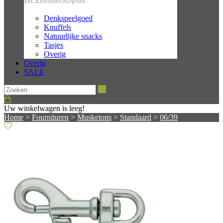
Denkspeelgoed
Knuffels
Natuurlijke snacks
Tasjes
Overig
Overig
SALE
Zoeken
Uw winkelwagen is leeg!
Home
>
Fournituren
>
Musketons
>
Standaard
>
06/39