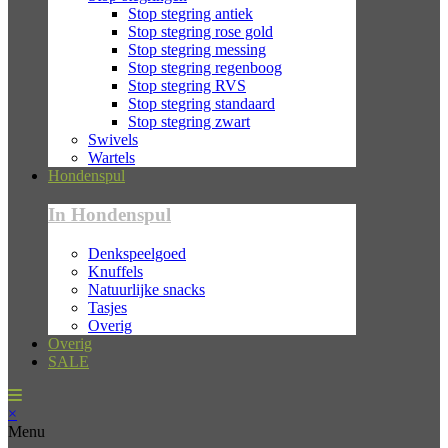
Stop stegring antiek
Stop stegring rose gold
Stop stegring messing
Stop stegring regenboog
Stop stegring RVS
Stop stegring standaard
Stop stegring zwart
Swivels
Wartels
Hondenspul
In Hondenspul
Denkspeelgoed
Knuffels
Natuurlijke snacks
Tasjes
Overig
Overig
SALE
×
Menu