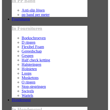
In PP Band
Anti-slip lijnen
pp band per meter
Fournituren
In Fournituren
Boekschroeven
D ringen
Flexibel Foam
Gereedschap
Gespen
Half check ketting
Halsteringen
Holnieten
Loops
Musketons
O ringen
Stop-stegringen
Swivels
Wartels
Hondenspul
In Hondenspul