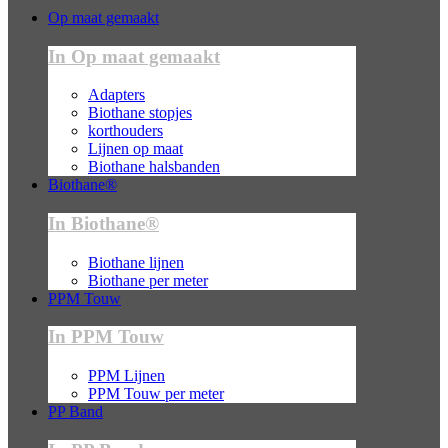
Op maat gemaakt
In Op maat gemaakt
Adapters
Biothane stopjes
korthouders
Lijnen op maat
Biothane halsbanden
Biothane®
In Biothane®
Biothane lijnen
Biothane per meter
PPM Touw
In PPM Touw
PPM Lijnen
PPM Touw per meter
PP Band