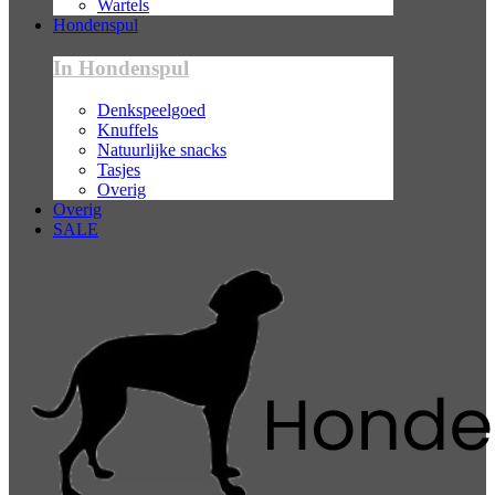
Wartels
Hondenspul
In Hondenspul
Denkspeelgoed
Knuffels
Natuurlijke snacks
Tasjes
Overig
Overig
SALE