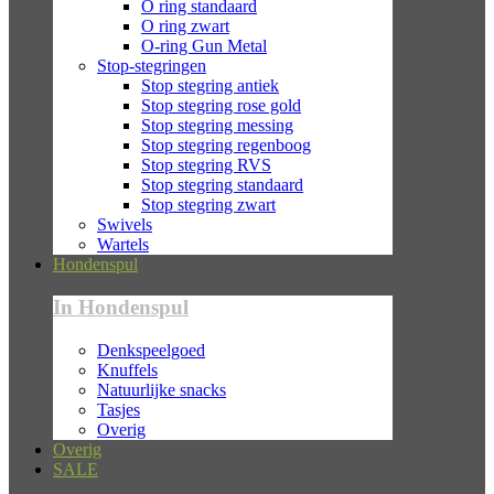
O ring standaard
O ring zwart
O-ring Gun Metal
Stop-stegringen
Stop stegring antiek
Stop stegring rose gold
Stop stegring messing
Stop stegring regenboog
Stop stegring RVS
Stop stegring standaard
Stop stegring zwart
Swivels
Wartels
Hondenspul
In Hondenspul
Denkspeelgoed
Knuffels
Natuurlijke snacks
Tasjes
Overig
Overig
SALE