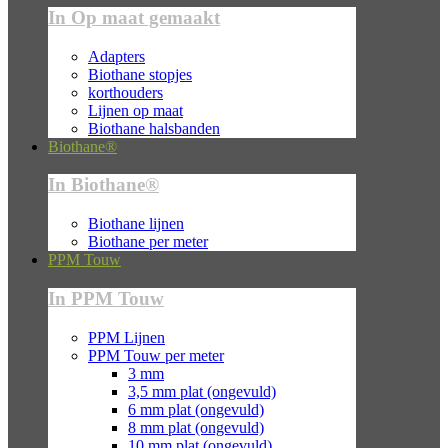
In Op maat gemaakt
Adapters
Biothane stopjes
korthouders
Lijnen op maat
Biothane halsbanden
Biothane®
In Biothane®
Biothane lijnen
Biothane per meter
PPM Touw
In PPM Touw
PPM Lijnen
PPM Touw per meter
3 mm
3,5 mm plat (ongevuld)
6 mm plat (ongevuld)
8 mm plat (ongevuld)
10 mm plat (ongevuld)