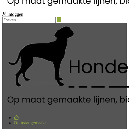
inloggen
Zoeken
Op maat gemaakt