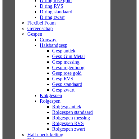
D ring rose gold
D ring RVS
D ring standaard
D ring zwart
Flexibel Foam
Gereedschap
Gespen
Conway
Halsbandgesp
Gesp antiek
Gesp Gun Metal
Gesp messing
Gesp regenboog
Gesp rose gold
Gesp RVS
Gesp standaard
Gesp zwart
Klikgespen
Rolgespen
Rolgesp antiek
Rolgespen standaard
Rolgespen messing
Rolgespen RVS
Rolgespen zwart
Half check ketting