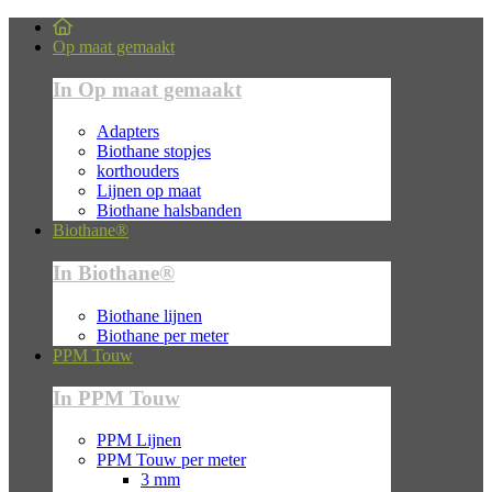
Op maat gemaakt
In Op maat gemaakt
Adapters
Biothane stopjes
korthouders
Lijnen op maat
Biothane halsbanden
Biothane®
In Biothane®
Biothane lijnen
Biothane per meter
PPM Touw
In PPM Touw
PPM Lijnen
PPM Touw per meter
3 mm