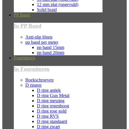
12 mm plat (ongevuld)
Solid braid
PP Band
In PP Band
Anti-slip lijnen
pp band per meter
pp band 15mm
pp band 20mm
Fournituren
In Fournituren
Boekschroeven
D ringen
D ring antiek
D ring Gun Metal
D ring messing
D ring regenboog
D ring rose gold
D ring RVS
D ring standaard
D ring zwart