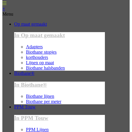
×
Menu
Op maat gemaakt
In Op maat gemaakt
Adapters
Biothane stopjes
korthouders
Lijnen op maat
Biothane halsbanden
Biothane®
In Biothane®
Biothane lijnen
Biothane per meter
PPM Touw
In PPM Touw
PPM Lijnen