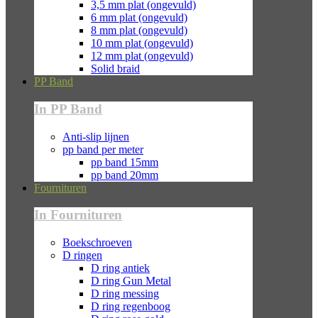
3,5 mm plat (ongevuld)
6 mm plat (ongevuld)
8 mm plat (ongevuld)
10 mm plat (ongevuld)
12 mm plat (ongevuld)
Solid braid
PP Band
In PP Band
Anti-slip lijnen
pp band per meter
pp band 15mm
pp band 20mm
Fournituren
In Fournituren
Boekschroeven
D ringen
D ring antiek
D ring Gun Metal
D ring messing
D ring regenboog