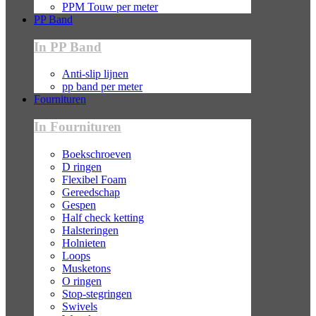
PPM Touw per meter
PP Band
In PP Band
Anti-slip lijnen
pp band per meter
Fournituren
In Fournituren
Boekschroeven
D ringen
Flexibel Foam
Gereedschap
Gespen
Half check ketting
Halsteringen
Holnieten
Loops
Musketons
O ringen
Stop-stegringen
Swivels