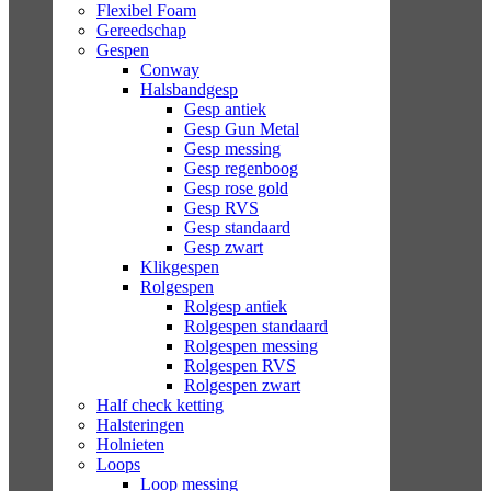
Flexibel Foam
Gereedschap
Gespen
Conway
Halsbandgesp
Gesp antiek
Gesp Gun Metal
Gesp messing
Gesp regenboog
Gesp rose gold
Gesp RVS
Gesp standaard
Gesp zwart
Klikgespen
Rolgespen
Rolgesp antiek
Rolgespen standaard
Rolgespen messing
Rolgespen RVS
Rolgespen zwart
Half check ketting
Halsteringen
Holnieten
Loops
Loop messing