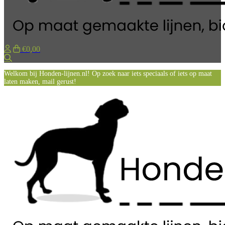
€0,00
Zoeken
Welkom bij Honden-lijnen.nl! Op zoek naar iets speciaals of iets op maat
laten maken, mail gerust!