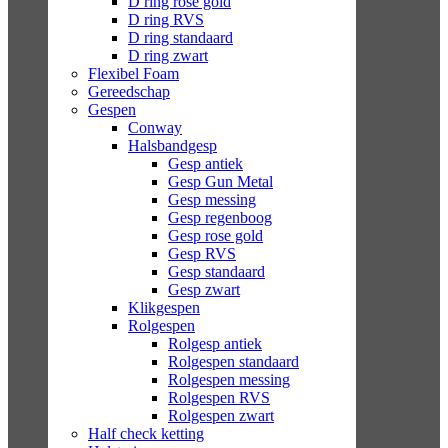
D ring rose gold
D ring RVS
D ring standaard
D ring zwart
Flexibel Foam
Gereedschap
Gespen
Conway
Halsbandgesp
Gesp antiek
Gesp Gun Metal
Gesp messing
Gesp regenboog
Gesp rose gold
Gesp RVS
Gesp standaard
Gesp zwart
Klikgespen
Rolgespen
Rolgesp antiek
Rolgespen standaard
Rolgespen messing
Rolgespen RVS
Rolgespen zwart
Half check ketting