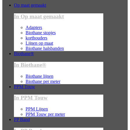
Op maat gemaakt
In Op maat gemaakt
Adapters
Biothane stopjes
korthouders
Lijnen op maat
Biothane halsbanden
Biothane®
In Biothane®
Biothane lijnen
Biothane per meter
PPM Touw
In PPM Touw
PPM Lijnen
PPM Touw per meter
PP Band