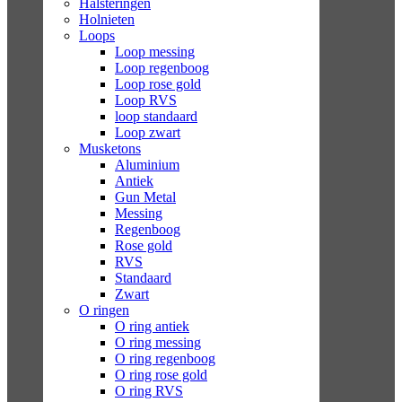
Halsteringen
Holnieten
Loops
Loop messing
Loop regenboog
Loop rose gold
Loop RVS
loop standaard
Loop zwart
Musketons
Aluminium
Antiek
Gun Metal
Messing
Regenboog
Rose gold
RVS
Standaard
Zwart
O ringen
O ring antiek
O ring messing
O ring regenboog
O ring rose gold
O ring RVS