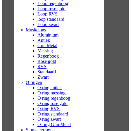
Loop regenboog
Loop rose gold
Loop RVS
loop standaard
Loop zwart
Musketons
Aluminium
Antiek
Gun Metal
Messing
Regenboog
Rose gold
RVS
Standaard
Zwart
O ringen
O ring antiek
O ring messing
O ring regenboog
O ring rose gold
O ring RVS
O ring standaard
O ring zwart
O-ring Gun Metal
Stop-stegringen