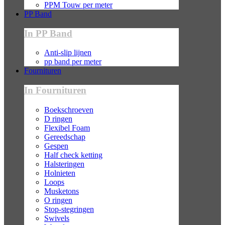
PPM Touw per meter
PP Band
In PP Band
Anti-slip lijnen
pp band per meter
Fournituren
In Fournituren
Boekschroeven
D ringen
Flexibel Foam
Gereedschap
Gespen
Half check ketting
Halsteringen
Holnieten
Loops
Musketons
O ringen
Stop-stegringen
Swivels