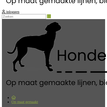
inloggen
Zoeken
Op maat gemaakt