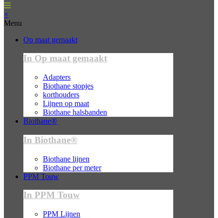
×
Menu
Op maat gemaakt
In Op maat gemaakt
Adapters
Biothane stopjes
korthouders
Lijnen op maat
Biothane halsbanden
Biothane®
In Biothane®
Biothane lijnen
Biothane per meter
PPM Touw
In PPM Touw
PPM Lijnen