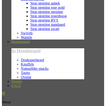
Stop stegring antiek
Stop stegring rose gold
Stop stegring messing
Stop stegring regenboog
Stop stegring RVS
Stop stegring standaard
Stop stegring zwart
Swivels
Wartels
Hondenspul
In Hondenspul
Denkspeelgoed
Knuffels
Natuurlijke snacks
Tasjes
Overig
Overig
SALE
×
Menu