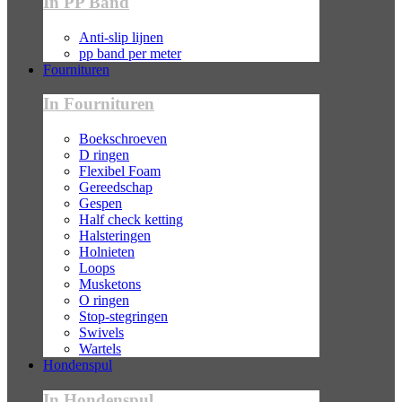
In PP Band
Anti-slip lijnen
pp band per meter
Fournituren
In Fournituren
Boekschroeven
D ringen
Flexibel Foam
Gereedschap
Gespen
Half check ketting
Halsteringen
Holnieten
Loops
Musketons
O ringen
Stop-stegringen
Swivels
Wartels
Hondenspul
In Hondenspul