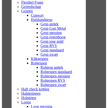
Flexibel Foam
Gereedschap
Gespen
Conway
Halsbandgesp
Gesp antiek
Gesp Gun Metal
Gesp messing
Gesp regenboog
Gesp rose gold
Gesp RVS
Gesp standaard
Gesp zwart
Klikgespen
Rolgespen
Rolgesp antiek
Rolgespen standaard
Rolgespen messing
Rolgespen RVS
Rolgespen zwart
Half check ketting
Halsteringen
Holnieten
Loops
Loop messing