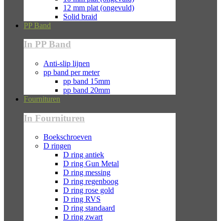
12 mm plat (ongevuld)
Solid braid
PP Band
In PP Band
Anti-slip lijnen
pp band per meter
pp band 15mm
pp band 20mm
Fournituren
In Fournituren
Boekschroeven
D ringen
D ring antiek
D ring Gun Metal
D ring messing
D ring regenboog
D ring rose gold
D ring RVS
D ring standaard
D ring zwart