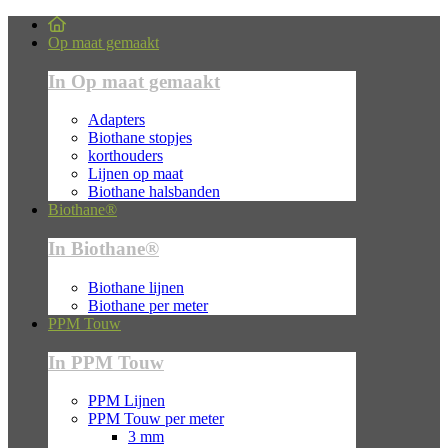
Op maat gemaakt
In Op maat gemaakt
Adapters
Biothane stopjes
korthouders
Lijnen op maat
Biothane halsbanden
Biothane®
In Biothane®
Biothane lijnen
Biothane per meter
PPM Touw
In PPM Touw
PPM Lijnen
PPM Touw per meter
3 mm