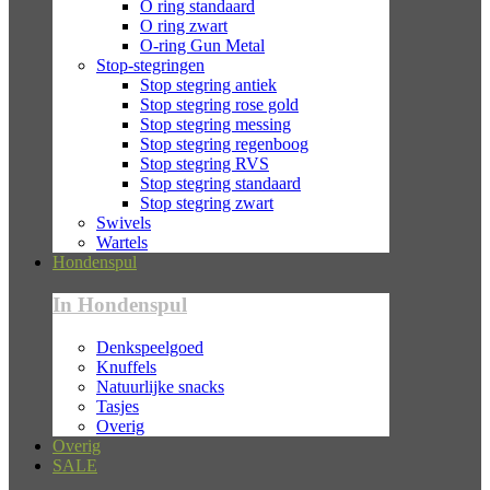
O ring standaard
O ring zwart
O-ring Gun Metal
Stop-stegringen
Stop stegring antiek
Stop stegring rose gold
Stop stegring messing
Stop stegring regenboog
Stop stegring RVS
Stop stegring standaard
Stop stegring zwart
Swivels
Wartels
Hondenspul
In Hondenspul
Denkspeelgoed
Knuffels
Natuurlijke snacks
Tasjes
Overig
Overig
SALE