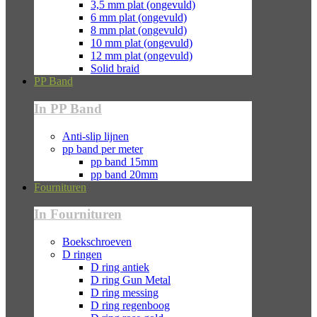
3,5 mm plat (ongevuld)
6 mm plat (ongevuld)
8 mm plat (ongevuld)
10 mm plat (ongevuld)
12 mm plat (ongevuld)
Solid braid
PP Band
In PP Band
Anti-slip lijnen
pp band per meter
pp band 15mm
pp band 20mm
Fournituren
In Fournituren
Boekschroeven
D ringen
D ring antiek
D ring Gun Metal
D ring messing
D ring regenboog