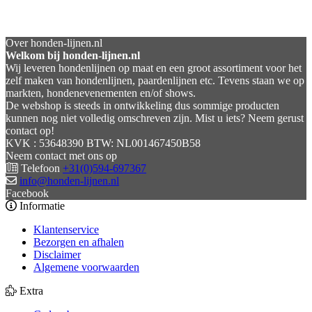
Over honden-lijnen.nl
Welkom bij honden-lijnen.nl
Wij leveren hondenlijnen op maat en een groot assortiment voor het
zelf maken van hondenlijnen, paardenlijnen etc. Tevens staan we op
markten, hondenevenementen en/of shows.
De webshop is steeds in ontwikkeling dus sommige producten
kunnen nog niet volledig omschreven zijn. Mist u iets? Neem gerust
contact op!
KVK : 53648390 BTW: NL001467450B58
Neem contact met ons op
Telefoon
+31(0)594-697367
info@honden-lijnen.nl
Facebook
Informatie
Klantenservice
Bezorgen en afhalen
Disclaimer
Algemene voorwaarden
Extra