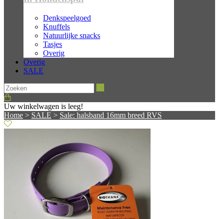
Denkspeelgoed
Knuffels
Natuurlijke snacks
Tasjes
Overig
Overig
SALE
Zoeken
Uw winkelwagen is leeg!
Home
>
SALE
>
Sale: halsband 16mm breed RVS