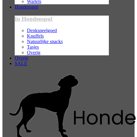
Wartels
Hondenspul
In Hondenspul
Denkspeelgoed
Knuffels
Natuurlijke snacks
Tasjes
Overig
Overig
SALE