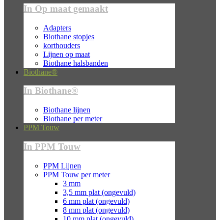
In Op maat gemaakt
Adapters
Biothane stopjes
korthouders
Lijnen op maat
Biothane halsbanden
Biothane®
In Biothane®
Biothane lijnen
Biothane per meter
PPM Touw
In PPM Touw
PPM Lijnen
PPM Touw per meter
3 mm
3,5 mm plat (ongevuld)
6 mm plat (ongevuld)
8 mm plat (ongevuld)
10 mm plat (ongevuld)