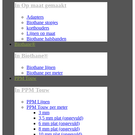
In Op maat gemaakt
Adapters
Biothane stopjes
korthouders
Lijnen op maat
Biothane halsbanden
Biothane®
In Biothane®
Biothane lijnen
Biothane per meter
PPM Touw
In PPM Touw
PPM Lijnen
PPM Touw per meter
3 mm
3,5 mm plat (ongevuld)
6 mm plat (ongevuld)
8 mm plat (ongevuld)
10 mm plat (ongevuld)