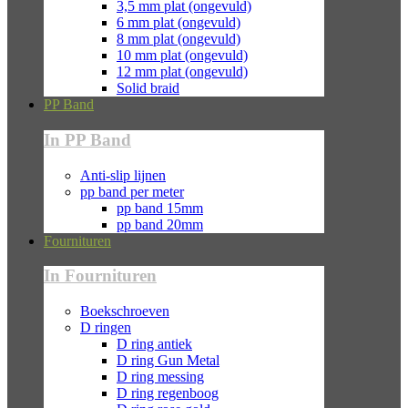
3,5 mm plat (ongevuld)
6 mm plat (ongevuld)
8 mm plat (ongevuld)
10 mm plat (ongevuld)
12 mm plat (ongevuld)
Solid braid
PP Band
In PP Band
Anti-slip lijnen
pp band per meter
pp band 15mm
pp band 20mm
Fournituren
In Fournituren
Boekschroeven
D ringen
D ring antiek
D ring Gun Metal
D ring messing
D ring regenboog