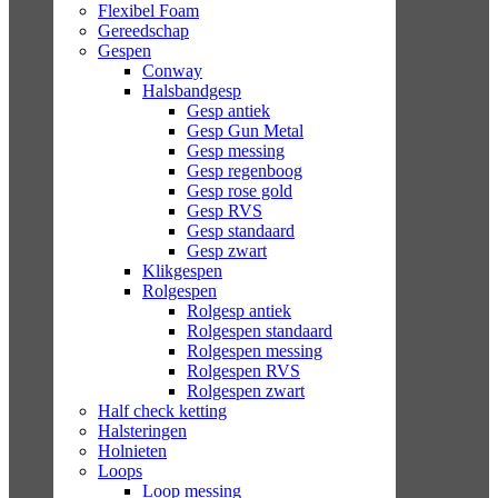
Flexibel Foam
Gereedschap
Gespen
Conway
Halsbandgesp
Gesp antiek
Gesp Gun Metal
Gesp messing
Gesp regenboog
Gesp rose gold
Gesp RVS
Gesp standaard
Gesp zwart
Klikgespen
Rolgespen
Rolgesp antiek
Rolgespen standaard
Rolgespen messing
Rolgespen RVS
Rolgespen zwart
Half check ketting
Halsteringen
Holnieten
Loops
Loop messing