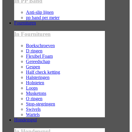
In PP Band
Anti-slip lijnen
pp band per meter
Fournituren
In Fournituren
Boekschroeven
D ringen
Flexibel Foam
Gereedschap
Gespen
Half check ketting
Halsteringen
Holnieten
Loops
Musketons
O ringen
Stop-stegringen
Swivels
Wartels
Hondenspul
In Hondenspul