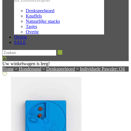
Denkspeelgoed
Knuffels
Natuurlijke snacks
Tasjes
Overig
Overig
SALE
Zoeken
Uw winkelwagen is leeg!
Home
>
Hondenspul
>
Denkspeelgoed
>
Individuele Pawzler: Oli