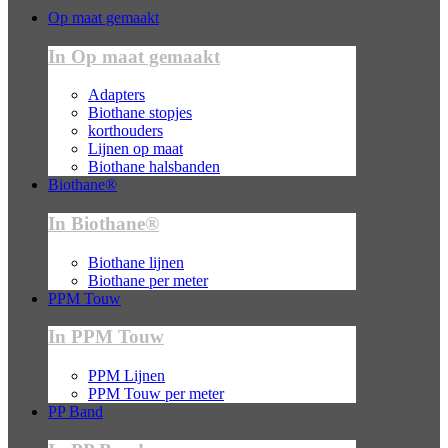
Op maat gemaakt
In Op maat gemaakt
Adapters
Biothane stopjes
korthouders
Lijnen op maat
Biothane halsbanden
Biothane®
In Biothane®
Biothane lijnen
Biothane per meter
PPM Touw
In PPM Touw
PPM Lijnen
PPM Touw per meter
PP Band