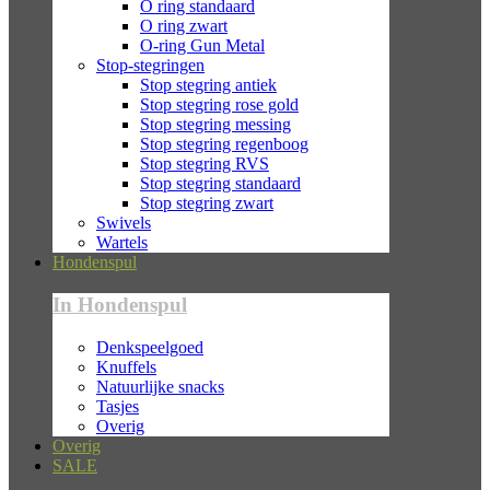
O ring standaard
O ring zwart
O-ring Gun Metal
Stop-stegringen
Stop stegring antiek
Stop stegring rose gold
Stop stegring messing
Stop stegring regenboog
Stop stegring RVS
Stop stegring standaard
Stop stegring zwart
Swivels
Wartels
Hondenspul
In Hondenspul
Denkspeelgoed
Knuffels
Natuurlijke snacks
Tasjes
Overig
Overig
SALE