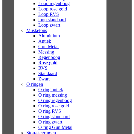
Loop regenboog
Loop rose gold
Loop RVS
loop standaard
Loop zwart
Musketons
Aluminium
Antiek
Gun Metal
Messing
Regenboog
Rose gold
RVS
Standaard
Zwart
O ringen
O ring antiek
O ring messing
O ring regenboog
O ring rose gold
O ring RVS
O ring standaard
O ring zwart
O-ring Gun Metal
Stop-stegringen