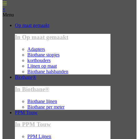
×
Menu
Op maat gemaakt
In Op maat gemaakt
Adapters
Biothane stopjes
korthouders
Lijnen op maat
Biothane halsbanden
Biothane®
In Biothane®
Biothane lijnen
Biothane per meter
PPM Touw
In PPM Touw
PPM Lijnen