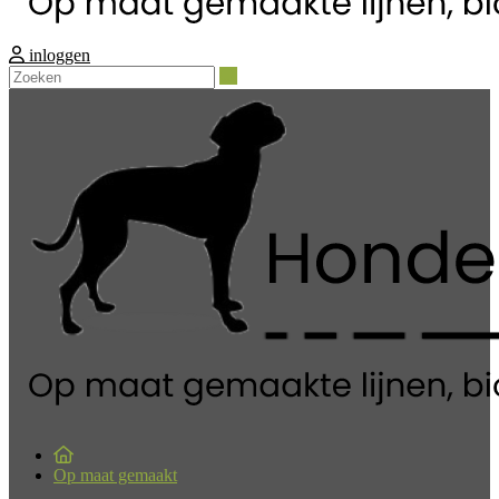
inloggen
Zoeken
Op maat gemaakt