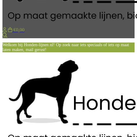
€0,00
Zoeken
Welkom bij Honden-lijnen.nl! Op zoek naar iets speciaals of iets op maat
laten maken, mail gerust!