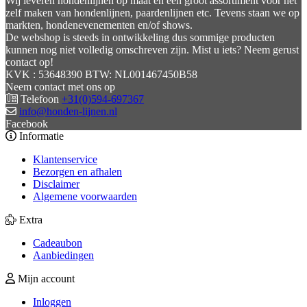
Wij leveren hondenlijnen op maat en een groot assortiment voor het
zelf maken van hondenlijnen, paardenlijnen etc. Tevens staan we op
markten, hondenevenementen en/of shows.
De webshop is steeds in ontwikkeling dus sommige producten
kunnen nog niet volledig omschreven zijn. Mist u iets? Neem gerust
contact op!
KVK : 53648390 BTW: NL001467450B58
Neem contact met ons op
Telefoon
+31(0)594-697367
info@honden-lijnen.nl
Facebook
Informatie
Klantenservice
Bezorgen en afhalen
Disclaimer
Algemene voorwaarden
Extra
Cadeaubon
Aanbiedingen
Mijn account
Inloggen