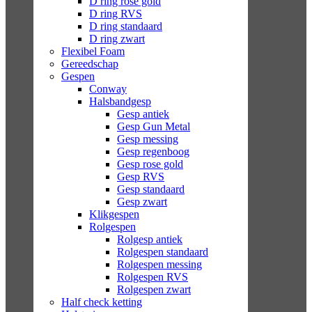
D ring rose gold
D ring RVS
D ring standaard
D ring zwart
Flexibel Foam
Gereedschap
Gespen
Conway
Halsbandgesp
Gesp antiek
Gesp Gun Metal
Gesp messing
Gesp regenboog
Gesp rose gold
Gesp RVS
Gesp standaard
Gesp zwart
Klikgespen
Rolgespen
Rolgesp antiek
Rolgespen standaard
Rolgespen messing
Rolgespen RVS
Rolgespen zwart
Half check ketting