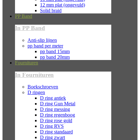
12 mm plat (ongevuld)
Solid braid
PP Band
In PP Band
Anti-slip lijnen
pp band per meter
pp band 15mm
pp band 20mm
Fournituren
In Fournituren
Boekschroeven
D ringen
D ring antiek
D ring Gun Metal
D ring messing
D ring regenboog
D ring rose gold
D ring RVS
D ring standaard
D ring zwart