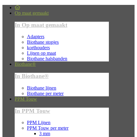
Op maat gemaakt
In Op maat gemaakt
Adapters
Biothane stopjes
korthouders
Lijnen op maat
Biothane halsbanden
Biothane®
In Biothane®
Biothane lijnen
Biothane per meter
PPM Touw
In PPM Touw
PPM Lijnen
PPM Touw per meter
3 mm