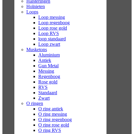
Halsteringen
Holnieten
Loops
Loop messing
Loop regenboog
Loop rose gold
Loop RVS
loop standaard
Loop zwart
Musketons
Aluminium
Antiek
Gun Metal
Messing
Regenboog
Rose gold
RVS
Standaard
Zwart
O ringen
O ring antiek
O ring messing
O ring regenboog
O ring rose gold
O ring RVS