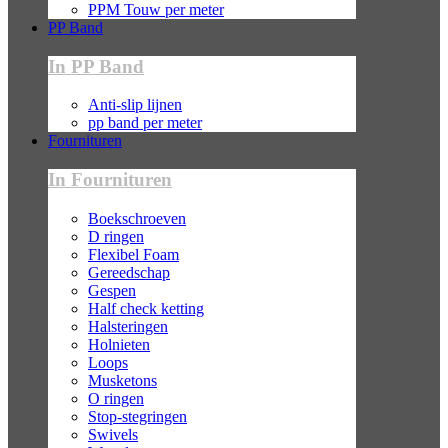
PPM Touw per meter
PP Band
In PP Band
Anti-slip lijnen
pp band per meter
Fournituren
In Fournituren
Boekschroeven
D ringen
Flexibel Foam
Gereedschap
Gespen
Half check ketting
Halsteringen
Holnieten
Loops
Musketons
O ringen
Stop-stegringen
Swivels