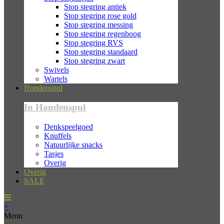
Stop stegring antiek
Stop stegring rose gold
Stop stegring messing
Stop stegring regenboog
Stop stegring RVS
Stop stegring standaard
Stop stegring zwart
Swivels
Wartels
Hondenspul
In Hondenspul
Denkspeelgoed
Knuffels
Natuurlijke snacks
Tasjes
Overig
Overig
SALE
×
Menu