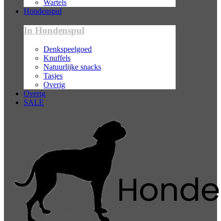
Wartels
Hondenspul
In Hondenspul
Denkspeelgoed
Knuffels
Natuurlijke snacks
Tasjes
Overig
Overig
SALE