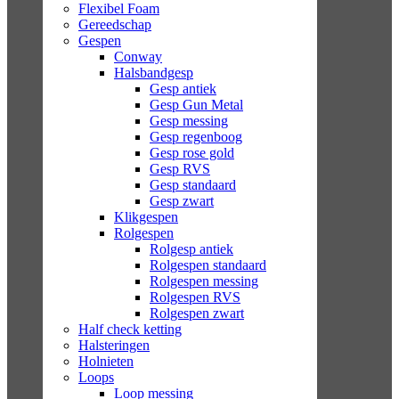
Flexibel Foam
Gereedschap
Gespen
Conway
Halsbandgesp
Gesp antiek
Gesp Gun Metal
Gesp messing
Gesp regenboog
Gesp rose gold
Gesp RVS
Gesp standaard
Gesp zwart
Klikgespen
Rolgespen
Rolgesp antiek
Rolgespen standaard
Rolgespen messing
Rolgespen RVS
Rolgespen zwart
Half check ketting
Halsteringen
Holnieten
Loops
Loop messing