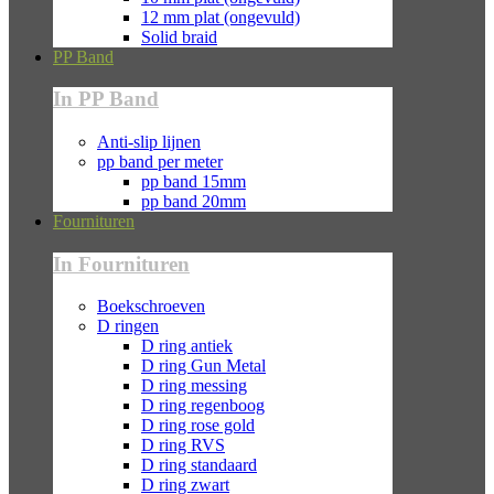
12 mm plat (ongevuld)
Solid braid
PP Band
In PP Band
Anti-slip lijnen
pp band per meter
pp band 15mm
pp band 20mm
Fournituren
In Fournituren
Boekschroeven
D ringen
D ring antiek
D ring Gun Metal
D ring messing
D ring regenboog
D ring rose gold
D ring RVS
D ring standaard
D ring zwart