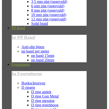
3,5 mm plat (ongevuld)
6 mm plat (ongevuld)
8 mm plat (ongevuld)
10 mm plat (ongevuld)
12 mm plat (ongevuld)
Solid braid
PP Band
In PP Band
Anti-slip lijnen
pp band per meter
pp band 15mm
pp band 20mm
Fournituren
In Fournituren
Boekschroeven
D ringen
D ring antiek
D ring Gun Metal
D ring messing
D ring regenboog