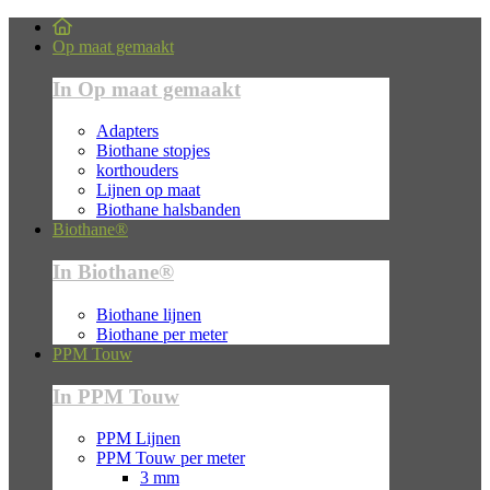
Op maat gemaakt
In Op maat gemaakt
Adapters
Biothane stopjes
korthouders
Lijnen op maat
Biothane halsbanden
Biothane®
In Biothane®
Biothane lijnen
Biothane per meter
PPM Touw
In PPM Touw
PPM Lijnen
PPM Touw per meter
3 mm