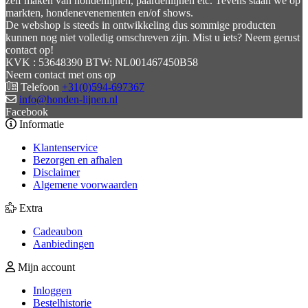
zelf maken van hondenlijnen, paardenlijnen etc. Tevens staan we op
markten, hondenevenementen en/of shows.
De webshop is steeds in ontwikkeling dus sommige producten
kunnen nog niet volledig omschreven zijn. Mist u iets? Neem gerust
contact op!
KVK : 53648390 BTW: NL001467450B58
Neem contact met ons op
Telefoon
+31(0)594-697367
info@honden-lijnen.nl
Facebook
Informatie
Klantenservice
Bezorgen en afhalen
Disclaimer
Algemene voorwaarden
Extra
Cadeaubon
Aanbiedingen
Mijn account
Inloggen
Bestelhistorie