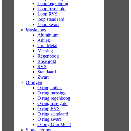
Loop regenboog
Loop rose gold
Loop RVS
loop standaard
Loop zwart
Musketons
Aluminium
Antiek
Gun Metal
Messing
Regenboog
Rose gold
RVS
Standaard
Zwart
O ringen
O ring antiek
O ring messing
O ring regenboog
O ring rose gold
O ring RVS
O ring standaard
O ring zwart
O-ring Gun Metal
Stop-stegringen