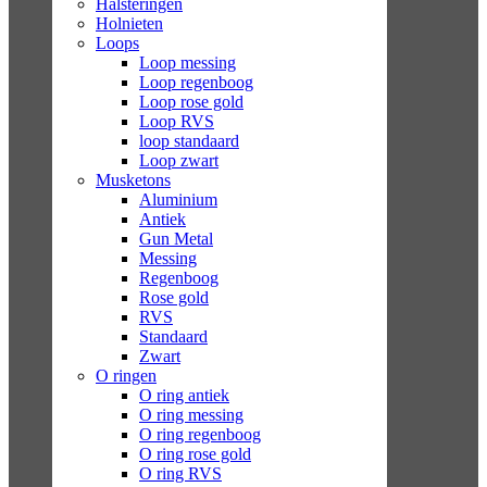
Halsteringen
Holnieten
Loops
Loop messing
Loop regenboog
Loop rose gold
Loop RVS
loop standaard
Loop zwart
Musketons
Aluminium
Antiek
Gun Metal
Messing
Regenboog
Rose gold
RVS
Standaard
Zwart
O ringen
O ring antiek
O ring messing
O ring regenboog
O ring rose gold
O ring RVS