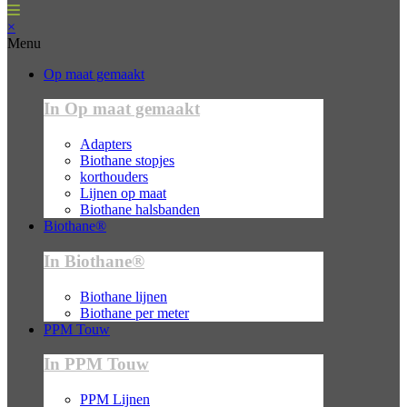
×
Menu
Op maat gemaakt
In Op maat gemaakt
Adapters
Biothane stopjes
korthouders
Lijnen op maat
Biothane halsbanden
Biothane®
In Biothane®
Biothane lijnen
Biothane per meter
PPM Touw
In PPM Touw
PPM Lijnen