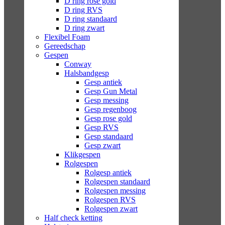
D ring rose gold
D ring RVS
D ring standaard
D ring zwart
Flexibel Foam
Gereedschap
Gespen
Conway
Halsbandgesp
Gesp antiek
Gesp Gun Metal
Gesp messing
Gesp regenboog
Gesp rose gold
Gesp RVS
Gesp standaard
Gesp zwart
Klikgespen
Rolgespen
Rolgesp antiek
Rolgespen standaard
Rolgespen messing
Rolgespen RVS
Rolgespen zwart
Half check ketting