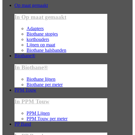
Op maat gemaakt
In Op maat gemaakt
Adapters
Biothane stopjes
korthouders
Lijnen op maat
Biothane halsbanden
Biothane®
In Biothane®
Biothane lijnen
Biothane per meter
PPM Touw
In PPM Touw
PPM Lijnen
PPM Touw per meter
PP Band