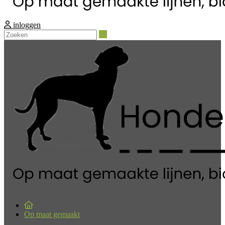
inloggen
Zoeken
Op maat gemaakt