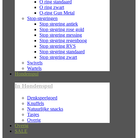
O ring standaard
O ring zwart
O-ring Gun Metal
Stop-stegringen
Stop stegring antiek
Stop stegring rose gold
Stop stegring messing
Stop stegring regenboog
Stop stegring RVS
Stop stegring standaard
Stop stegring zwart
Swivels
Wartels
Hondenspul
In Hondenspul
Denkspeelgoed
Knuffels
Natuurlijke snacks
Tasjes
Overig
Overig
SALE