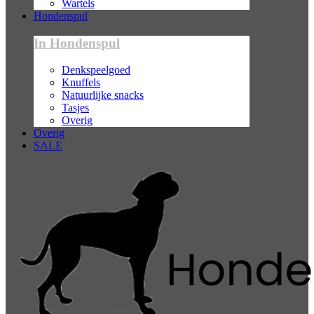
Wartels
Hondenspul
In Hondenspul
Denkspeelgoed
Knuffels
Natuurlijke snacks
Tasjes
Overig
Overig
SALE