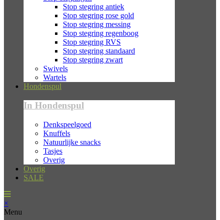
Stop stegring antiek
Stop stegring rose gold
Stop stegring messing
Stop stegring regenboog
Stop stegring RVS
Stop stegring standaard
Stop stegring zwart
Swivels
Wartels
Hondenspul
In Hondenspul
Denkspeelgoed
Knuffels
Natuurlijke snacks
Tasjes
Overig
Overig
SALE
×
Menu