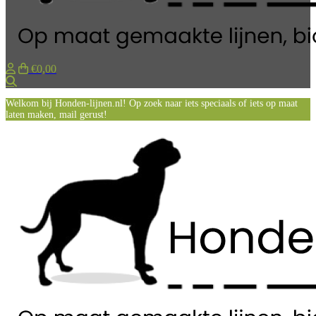
€0,00
Zoeken
Welkom bij Honden-lijnen.nl! Op zoek naar iets speciaals of iets op maat
laten maken, mail gerust!