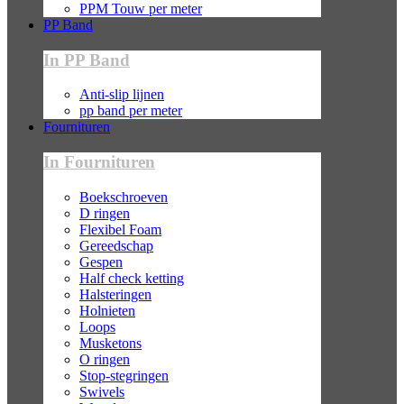
PPM Touw per meter
PP Band
In PP Band
Anti-slip lijnen
pp band per meter
Fournituren
In Fournituren
Boekschroeven
D ringen
Flexibel Foam
Gereedschap
Gespen
Half check ketting
Halsteringen
Holnieten
Loops
Musketons
O ringen
Stop-stegringen
Swivels