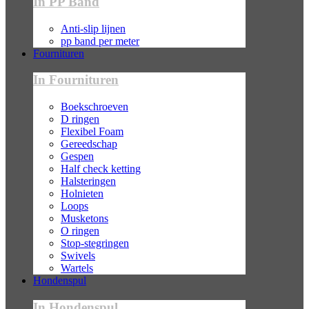
In PP Band
Anti-slip lijnen
pp band per meter
Fournituren
In Fournituren
Boekschroeven
D ringen
Flexibel Foam
Gereedschap
Gespen
Half check ketting
Halsteringen
Holnieten
Loops
Musketons
O ringen
Stop-stegringen
Swivels
Wartels
Hondenspul
In Hondenspul