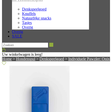
Denkspeelgoed
Knuffels
Natuurlijke snacks
Tasjes
Overig
Overig
SALE
Zoeken
Uw winkelwagen is leeg!
Home
>
Hondenspul
>
Denkspeelgoed
>
Individuele Pawzler: Onix