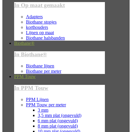
In Op maat gemaakt
Adapters
Biothane stopjes
korthouders
Lijnen op maat
Biothane halsbanden
Biothane®
In Biothane®
Biothane lijnen
Biothane per meter
PPM Touw
In PPM Touw
PPM Lijnen
PPM Touw per meter
3 mm
3,5 mm plat (ongevuld)
6 mm plat (ongevuld)
8 mm plat (ongevuld)
10 mm plat (ongevuld)